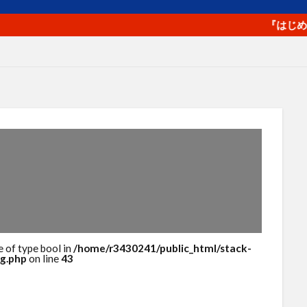
プロフィール写真
プロモーション
ベネフィット
ペルソ
マラソン
マルチプラットフォーム戦略
メルマガ
ヤフ
『はじめてのam
ライバル
ラポールヘア
ランチェスター戦略
ランニング
ロゴ
一貫性
主力商品
交流会
仙台
休日
値
価格
価格のシグナル効果
信頼関係
値下げ
値
単価
口コミ
同梱物
商品カテゴリー
商品タイト
商品パッケージ
商品ページ
商品写真
商品単価
回遊性
地域活性
地方創生
基本機能
売り手と買い手
人
外観
多店舗展開
大谷由里子
女性の働き方
実
子
局地戦
差別化
幸福度
広告
広報
店長
成約率
接触頻度
新商品
新橋
新規セッション
包
検索エンジン
検索キーワード
検索ボリューム
楽天
e of type bool in
/home/r3430241/public_html/stack-
g.php
on line
43
浅草
海外販売
海外通販
渋谷
渋谷クロスFM
渋
物流
物販
画像
目標達成
看板
石巻日日新聞社