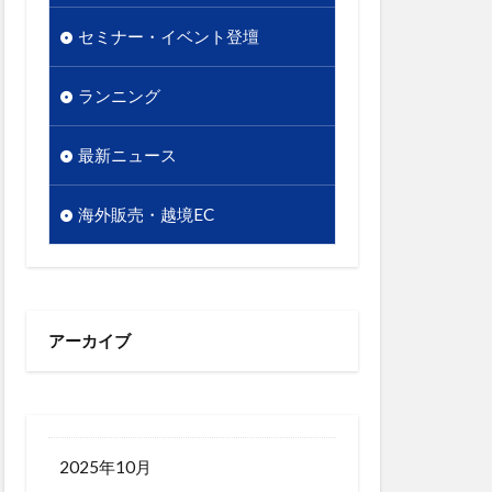
販促
セミナー・イベント登壇
越境EC
析
顧客単価
ランニング
最新ニュース
海外販売・越境EC
アーカイブ
2025年10月