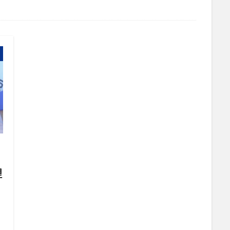
管理画面
美しさ
行動
見た目
試験販売
講座
買わない理由
購入率
購買行動
起業家
超情報化社会
転換率
輸出
追客
通販
開封率
集客
顧客分
高単価
検索
理