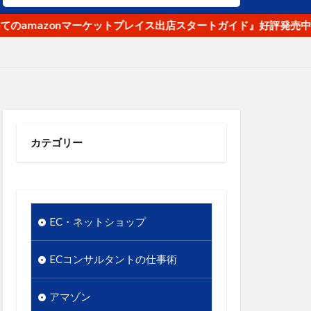
ナ
オク！
azonマーケットプレイス出店スタートガイド』好評発売中
リピート
使いやすさ
段
優先順位
ル
商品名
商品数
カテゴリー
のギャップ
店舗
実用性
情報発信
EC・ネットショップ
東日本大震災
市場
ECコンサルタントの仕事術
谷クロスＦＭ
競争優位性
アマゾン