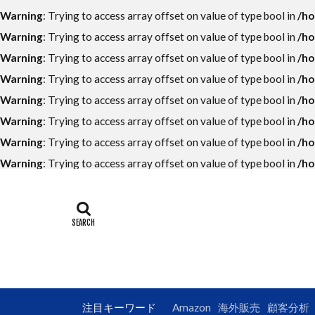
ECコンサルタン
Warning
: Trying to access array offset on value of type bool in
/ho
LINE公式アカウ
Warning
: Trying to access array offset on value of type bool in
/ho
UI
UX
Warning
: Trying to access array offset on value of type bool in
/ho
アンケート
Warning
: Trying to access array offset on value of type bool in
/ho
オークファン
Warning
: Trying to access array offset on value of type bool in
/ho
カッコイイ大人
Warning
: Trying to access array offset on value of type bool in
/ho
クロスセル
Warning
: Trying to access array offset on value of type bool in
/ho
コンテンツペー
Warning
: Trying to access array offset on value of type bool in
/ho
サイトマップ
ショップパーソ
データ分析
トレンド
フューチャーペ
ブランドパーソ
注目キーワード
Amazon
海外販売
顧客分析