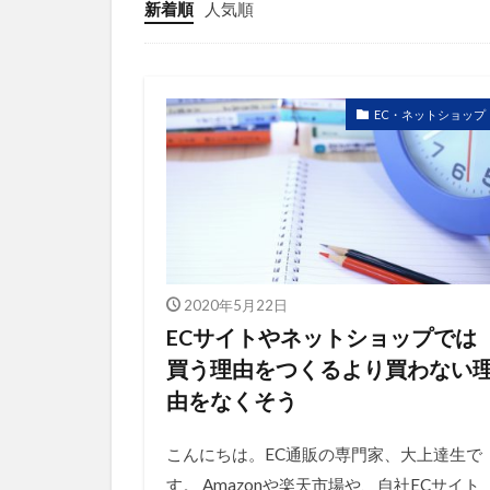
競合研究
新着順
人気順
販売ページ
越境通販
顧客満足度
EC・ネットショップ
2020年5月22日
ECサイトやネットショップでは
買う理由をつくるより買わない
由をなくそう
こんにちは。EC通販の専門家、大上達生で
す。 Amazonや楽天市場や、自社ECサイト