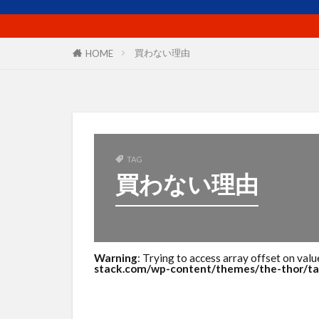
プロフィール
マーケットイン
ユーザー
買わない理由
HOME
リピート戦略
使い方
価
出版
分析
商品ネーミング
商工会議所
TAG
買わない理由
売上
外国
導線
小冊
想い
成功
案内所
梱
Warning
: Trying to access array offset on valu
stack.com/wp-content/themes/the-thor/ta
活用シーン
滞在時間