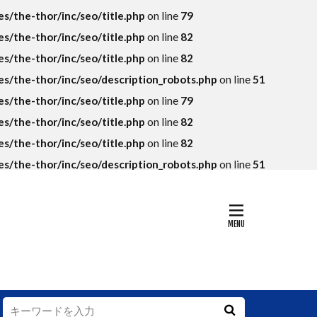
KPI
/the-thor/inc/seo/title.php
on line
79
SEO
SKU
/the-thor/inc/seo/title.php
on line
82
アマゾン
/the-thor/inc/seo/title.php
on line
82
トラマラソン
/the-thor/inc/seo/description_robots.php
on line
51
落ち
/the-thor/inc/seo/title.php
on line
79
グランハマー
/the-thor/inc/seo/title.php
on line
82
コンテンツ
/the-thor/inc/seo/title.php
on line
82
法則
/the-thor/inc/seo/description_robots.php
on line
51
ップイメージ
データ
ング
デフレ
ァン
ィ
ー