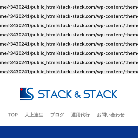
ト
ECコンサルタント養成道場
EC担当者
Google
KGI
me/r3430241/public_html/stack-stack.com/wp-content/themes
ント
No.1
O2O
Offline to Online
PR
RFM分析
me/r3430241/public_html/stack-stack.com/wp-content/themes
VIP
Yahoo!ショッピング
アクセス人数
アクセス数
me/r3430241/public_html/stack-stack.com/wp-content/themes
イーコマース
イーベイ
イベント
インバウンド
ウル
me/r3430241/public_html/stack-stack.com/wp-content/themes
オーツ―オー
おまけ
お客さんの声
お知らせ
カゴ
me/r3430241/public_html/stack-stack.com/wp-content/themes
ラジオ
キーワード
キャッチコピー
グーグルアナリティクス
me/r3430241/public_html/stack-stack.com/wp-content/themes
コピーライティング
コロナ
コロナショック
コンセプト
me/r3430241/public_html/stack-stack.com/wp-content/themes
ジ
コンテンツマーケティング
コンバージョン
ザイアンスの
me/r3430241/public_html/stack-stack.com/wp-content/themes
サイト制作
シーン提案
ショップアイデンティティ
ショ
ナリティ
スマホ
セッション数
セミナー
ターゲット
デザイン
デジタルトランスフォーメーション
テストマーケティ
ニュース
ねだん
ネットショップ
バックヤード業務
フ
TOP
大上達生
ブログ
運用代行
お問い合わせ
ーシング
ブランディング
ブランド
ブランドアイデンティテ
ナリティ
フルフィルメント
プロダクトアウト
プロデューサ