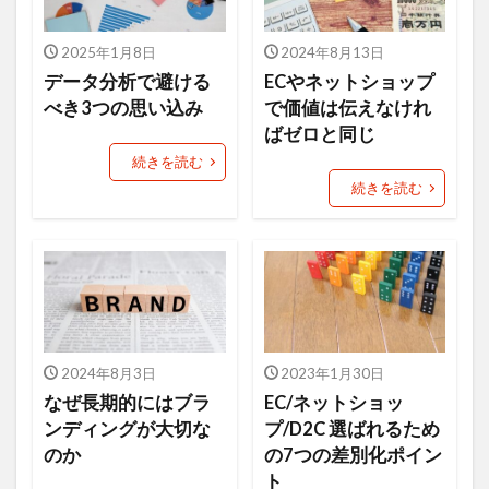
ニュース
ねだん
ネットショップ
バックヤード業務
ファン
2025年1月8日
2024年8月13日
フューチャーペーシング
ブランディング
データ分析で避ける
ECやネットショップ
べき3つの思い込み
で価値は伝えなけれ
ブランド
ブランドアイデンティティ
ばゼロと同じ
ブランドパーソナリティ
フルフィルメント
続きを読む
プロダクトアウト
プロデューサー
続きを読む
プロフィール
プロフィール写真
プロモーション
ベネフィット
ペルソナ
マーケットイン
マラソン
マルチプラットフォーム戦略
メルマガ
ヤフオク！
ユーザー
ライバル
2024年8月3日
2023年1月30日
ラポールヘア
ランチェスター戦略
ランニング
なぜ長期的にはブラ
EC/ネットショッ
ンディングが大切な
プ/D2C 選ばれるため
リピート
リピート戦略
ロゴ
一貫性
のか
の7つの差別化ポイン
主力商品
交流会
仙台
休日
ト