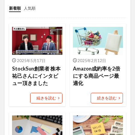
オーツ―オー
おまけ
お客さんの声
新着順
人気順
お知らせ
カゴ落ち
カッコイイ大人ラジオ
キーワード
キャッチコピー
グーグルアナリティクス
グランハマー
クロスセル
コピーライティング
コロナ
コロナショック
コンセプト
コンテンツ
コンテンツページ
コンテンツマーケティング
2025年5月17日
2025年2月12日
StockSun創業者 株本
Amazon成約率を2倍
コンバージョン
ザイアンスの法則
祐己さんにインタビ
にする商品ページ最
サイトマップ
サイト制作
シーン提案
ュー頂きました
適化
ショップアイデンティティ
ショップイメージ
続きを読む
続きを読む
ショップパーソナリティ
スマホ
セッション数
セミナー
ターゲット
データ
データ分析
デザイン
デジタルトランスフォーメーション
テストマーケティング
デフレ
トレンド