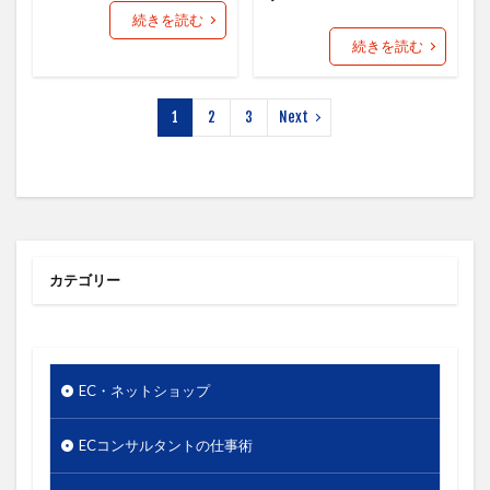
使いやすさ
使い方
価値
価格
続きを読む
価格のシグナル効果
信頼関係
値下げ
続きを読む
値段
優先順位
出版
分析
単価
口コミ
同梱物
商品カテゴリー
1
2
3
Next
商品タイトル
商品ネーミング
商品パッケージ
商品ページ
商品写真
商品単価
商品名
商品数
商工会議所
回遊性
地域活性
地方創生
基本機能
売り手と買い手のギャップ
カテゴリー
売上
外国人
外観
多店舗展開
大谷由里子
女性の働き方
実店舗
実用性
導線
小冊子
局地戦
差別化
幸福度
EC・ネットショップ
広告
広報
店長
情報発信
想い
成功
成約率
接触頻度
新商品
新橋
ECコンサルタントの仕事術
新規セッション
東日本大震災
案内所