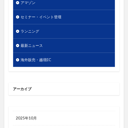
梱包
検索エンジン
検索キーワード
アマゾン
検索ボリューム
楽天市場
活用シーン
セミナー・イベント登壇
浅草
海外販売
海外通販
渋谷
渋谷クロスFM
渋谷クロスＦＭ
滞在時間
ランニング
物流
物販
画像
目標達成
看板
最新ニュース
石巻日日新聞社
競争優位性
競合研究
管理画面
美しさ
行動
見た目
海外販売・越境EC
試験販売
講座
販促
販売ページ
買わない理由
購入率
購買行動
起業家
超情報化社会
越境EC
越境通販
転換率
アーカイブ
輸出
追客
通販
開封率
集客
顧客分析
顧客単価
顧客満足度
高単価
2025年10月
検索