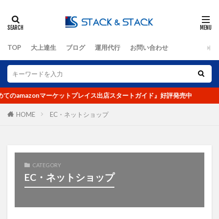
タグ
TOP
大上達生
ブログ
運用代行
お問い合わせ
2クリック
3クリック
4つの要素
Amazon
DX化
eBay
EC
ECコンサルタント
ECコンサルタント養成道場
のamazonマーケットプレイス出店スタートガイド』好評発売中
EC担当者
Google
KGI
KPI
LINE公式アカウント
No.1
O2O
HOME
EC・ネットショップ
Offline to Online
PR
RFM分析
SEO
SKU
UI
UX
VIP
Yahoo!ショッピング
アクセス人数
CATEGORY
EC・ネットショップ
アクセス数
アマゾン
アンケート
イーコマース
イーベイ
イベント
インバウンド
ウルトラマラソン
オークファン