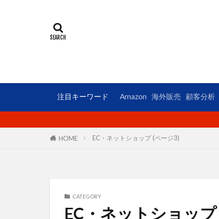
ECコンサルタン
LINE公式アカウ
UI
UX
アンケート
オークファン
カッコイイ大人
クロスセル
注目キーワード
Amazon
海外販売
顧客分析
コンテンツペー
サイトマップ
EC・ネットショップ (ページ3)
HOME
ショップパーソ
データ分析
トレンド
フューチャーペ
CATEGORY
ブランドパーソ
EC・ネットショップ