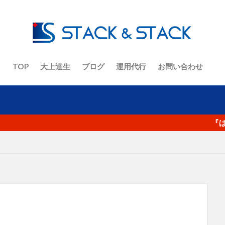
ト
ECコンサルタント養成道場
EC担当者
Google
KGI
ント
No.1
O2O
Offline to Online
PR
RFM分析
VIP
Yahoo!ショッピング
アクセス人数
アクセス数
イーコマース
イーベイ
イベント
インバウンド
ウル
オーツ―オー
おまけ
お客さんの声
お知らせ
カゴ
TOP
大上達生
ブログ
運用代行
お問い合わせ
ラジオ
キーワード
キャッチコピー
グーグルアナリティクス
コピーライティング
コロナ
コロナショック
コンセプト
ジ
コンテンツマーケティング
コンバージョン
ザイアンスの
『はじめての
サイト制作
シーン提案
ショップアイデンティティ
ショ
ナリティ
スマホ
セッション数
セミナー
ターゲット
デザイン
デジタルトランスフォーメーション
テストマーケティ
ニュース
ねだん
ネットショップ
バックヤード業務
フ
ーシング
ブランディング
ブランド
ブランドアイデンティテ
ナリティ
フルフィルメント
プロダクトアウト
プロデューサ