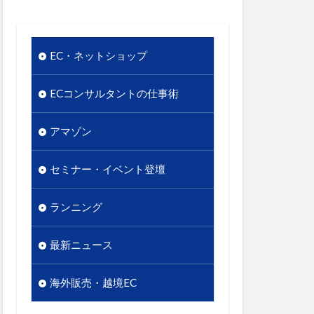
ナ
オク！
リピート
EC・ネットショップ
使いやすさ
段
優先順位
ECコンサルタントの仕事術
ル
アマゾン
商品名
商品数
のギャップ
セミナー・イベント登壇
店舗
実用性
情報発信
ランニング
東日本大震災
最新ニュース
市場
谷クロスＦＭ
海外販売・越境EC
競争優位性