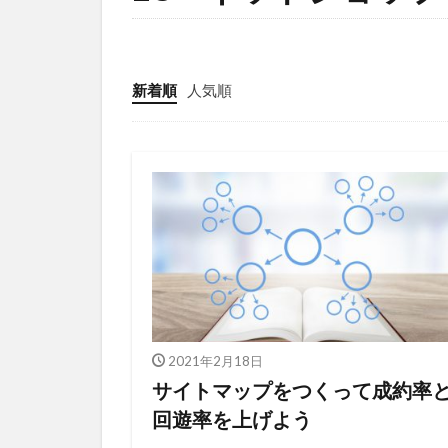
プロフィール
マーケットイン
ユーザー
新着順
人気順
リピート戦略
使い方
価
出版
分析
商品ネーミング
商工会議所
売上
外国
導線
小冊
想い
成功
案内所
梱
2021年2月18日
活用シーン
サイトマップをつくって成約率
回遊率を上げよう
滞在時間