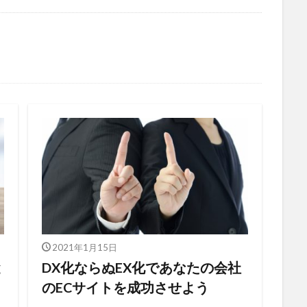
プロフィール写真
プロモーション
ベネフィット
ペルソ
マラソン
マルチプラットフォーム戦略
メルマガ
ヤフ
ライバル
ラポールヘア
ランチェスター戦略
ランニング
ロゴ
一貫性
主力商品
交流会
仙台
休日
値
価格
価格のシグナル効果
信頼関係
値下げ
値
単価
口コミ
同梱物
商品カテゴリー
商品タイト
商品パッケージ
商品ページ
商品写真
商品単価
回遊性
地域活性
地方創生
基本機能
売り手と買い手
人
外観
多店舗展開
大谷由里子
女性の働き方
実
子
局地戦
差別化
幸福度
広告
広報
店長
成約率
接触頻度
新商品
新橋
新規セッション
包
検索エンジン
検索キーワード
検索ボリューム
楽天
2021年1月15日
浅草
海外販売
海外通販
渋谷
渋谷クロスFM
渋
と
DX化ならぬEX化であなたの会社
のECサイトを成功させよう
物流
物販
画像
目標達成
看板
石巻日日新聞社