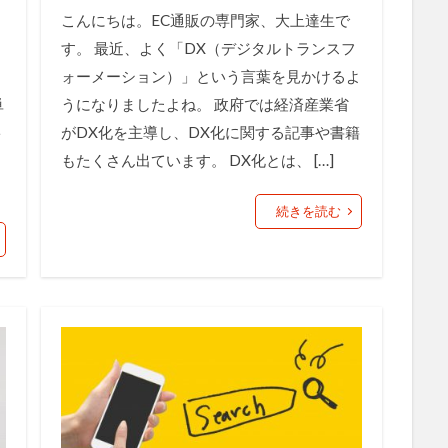
管理画面
美しさ
行動
見た目
試験販売
講座
こんにちは。EC通販の専門家、大上達生で
買わない理由
購入率
購買行動
起業家
超情報化社会
す。 最近、よく「DX（デジタルトランスフ
転換率
輸出
追客
通販
開封率
集客
顧客分
ォーメーション）」という言葉を見かけるよ
高単価
単
うになりましたよね。 政府では経済産業省
ト
がDX化を主導し、DX化に関する記事や書籍
検索
。
もたくさん出ています。 DX化とは、 […]
続きを読む