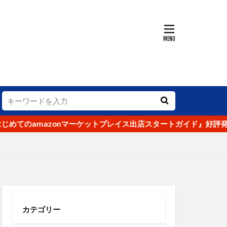
KPI
SEO
SKU
アマゾン
トラマラソン
落ち
グランハマー
コンテンツ
法則
amazonマーケットプレイス出店スタートガイド』好評発売中
ップイメージ
データ
ング
デフレ
ァン
ィ
カテゴリー
ー