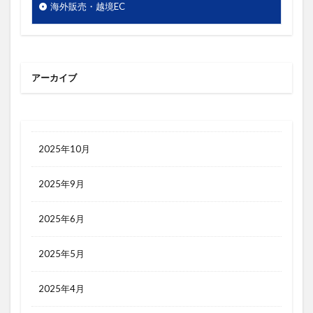
梱包
検索エンジン
検索キーワード
海外販売・越境EC
検索ボリューム
楽天市場
活用シーン
浅草
海外販売
海外通販
渋谷
渋谷クロスFM
渋谷クロスＦＭ
滞在時間
アーカイブ
物流
物販
画像
目標達成
看板
石巻日日新聞社
競争優位性
競合研究
管理画面
美しさ
行動
見た目
2025年10月
試験販売
講座
販促
販売ページ
2025年9月
買わない理由
購入率
購買行動
起業家
超情報化社会
越境EC
越境通販
転換率
2025年6月
輸出
追客
通販
開封率
集客
顧客分析
顧客単価
顧客満足度
高単価
2025年5月
2025年4月
検索