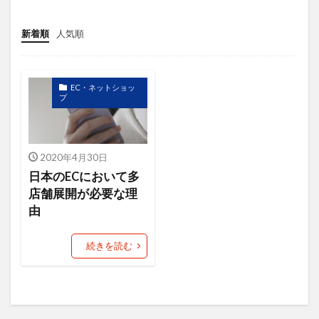
ニュース
ねだん
ネットショップ
バックヤード業務
ファン
新着順
人気順
フューチャーペーシング
ブランディング
ブランド
ブランドアイデンティティ
EC・ネットショッ
ブランドパーソナリティ
フルフィルメント
プ
プロダクトアウト
プロデューサー
プロフィール
プロフィール写真
2020年4月30日
プロモーション
ベネフィット
ペルソナ
日本のECにおいて多
マーケットイン
マラソン
店舗展開が必要な理
由
マルチプラットフォーム戦略
メルマガ
ヤフオク！
ユーザー
ライバル
続きを読む
ラポールヘア
ランチェスター戦略
ランニング
リピート
リピート戦略
ロゴ
一貫性
主力商品
交流会
仙台
休日