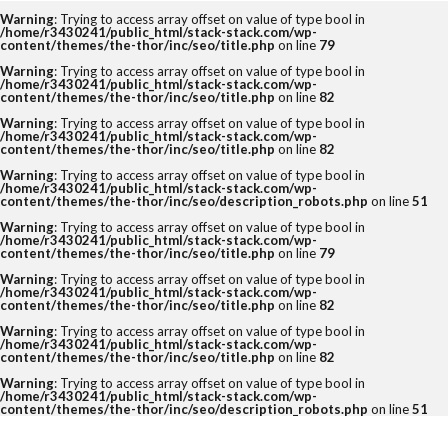
Warning
: Trying to access array offset on value of type bool in
/home/r3430241/public_html/stack-stack.com/wp-
content/themes/the-thor/inc/seo/title.php
on line
79
タグ
Warning
: Trying to access array offset on value of type bool in
/home/r3430241/public_html/stack-stack.com/wp-
content/themes/the-thor/inc/seo/title.php
on line
82
2クリック
3クリック
4つの要素
Warning
: Trying to access array offset on value of type bool in
Amazon
DX化
eBay
EC
/home/r3430241/public_html/stack-stack.com/wp-
content/themes/the-thor/inc/seo/title.php
on line
82
ECコンサルタント
ECコンサルタント養成道場
Warning
: Trying to access array offset on value of type bool in
/home/r3430241/public_html/stack-stack.com/wp-
EC担当者
Google
KGI
KPI
content/themes/the-thor/inc/seo/description_robots.php
on line
51
Warning
: Trying to access array offset on value of type bool in
LINE公式アカウント
No.1
O2O
/home/r3430241/public_html/stack-stack.com/wp-
content/themes/the-thor/inc/seo/title.php
on line
79
Offline to Online
PR
RFM分析
SEO
Warning
: Trying to access array offset on value of type bool in
/home/r3430241/public_html/stack-stack.com/wp-
SKU
UI
UX
VIP
content/themes/the-thor/inc/seo/title.php
on line
82
Yahoo!ショッピング
アクセス人数
Warning
: Trying to access array offset on value of type bool in
/home/r3430241/public_html/stack-stack.com/wp-
content/themes/the-thor/inc/seo/title.php
on line
82
アクセス数
アマゾン
アンケート
Warning
: Trying to access array offset on value of type bool in
イーコマース
イーベイ
イベント
/home/r3430241/public_html/stack-stack.com/wp-
content/themes/the-thor/inc/seo/description_robots.php
on line
51
インバウンド
ウルトラマラソン
オークファン