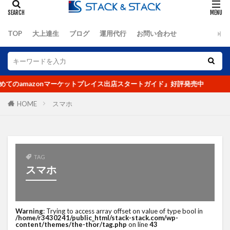
オーツ―オー
おまけ
お客さんの声
お知らせ
カゴ落ち
カッコイイ大人ラジオ
TOP
大上達生
ブログ
運用代行
お問い合わせ
キーワード
キャッチコピー
グーグルアナリティクス
グランハマー
クロスセル
コピーライティング
コロナ
のamazonマーケットプレイス出店スタートガイド』好評発売中
コロナショック
コンセプト
コンテンツ
コンテンツページ
コンテンツマーケティング
HOME
スマホ
コンバージョン
ザイアンスの法則
サイトマップ
サイト制作
シーン提案
ショップアイデンティティ
ショップイメージ
TAG
スマホ
ショップパーソナリティ
スマホ
セッション数
セミナー
ターゲット
データ
データ分析
デザイン
デジタルトランスフォーメーション
Warning
: Trying to access array offset on value of type bool in
/home/r3430241/public_html/stack-stack.com/wp-
テストマーケティング
デフレ
トレンド
content/themes/the-thor/tag.php
on line
43