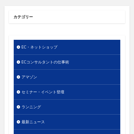
使いやすさ
使い方
価値
価格
価格のシグナル効果
信頼関係
値下げ
カテゴリー
値段
優先順位
出版
分析
単価
口コミ
同梱物
商品カテゴリー
商品タイトル
商品ネーミング
商品パッケージ
EC・ネットショップ
商品ページ
商品写真
商品単価
商品名
商品数
商工会議所
回遊性
地域活性
ECコンサルタントの仕事術
地方創生
基本機能
売り手と買い手のギャップ
アマゾン
売上
外国人
外観
多店舗展開
大谷由里子
女性の働き方
実店舗
実用性
セミナー・イベント登壇
導線
小冊子
局地戦
差別化
幸福度
ランニング
広告
広報
店長
情報発信
想い
成功
成約率
接触頻度
新商品
新橋
最新ニュース
新規セッション
東日本大震災
案内所