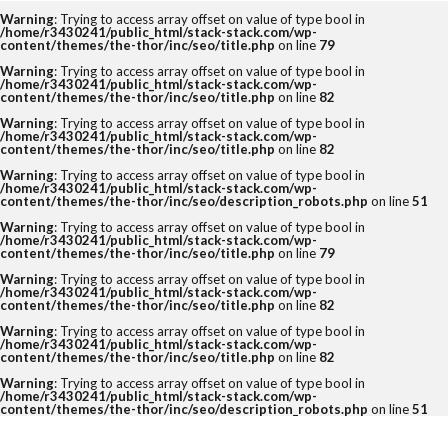
Warning
: Trying to access array offset on value of type bool in
/home/r3430241/public_html/stack-stack.com/wp-
content/themes/the-thor/inc/seo/title.php
on line
79
タグ
Warning
: Trying to access array offset on value of type bool in
/home/r3430241/public_html/stack-stack.com/wp-
content/themes/the-thor/inc/seo/title.php
on line
82
2クリック
3クリック
4つの要素
Warning
: Trying to access array offset on value of type bool in
Amazon
DX化
eBay
EC
/home/r3430241/public_html/stack-stack.com/wp-
content/themes/the-thor/inc/seo/title.php
on line
82
ECコンサルタント
ECコンサルタント養成道場
Warning
: Trying to access array offset on value of type bool in
/home/r3430241/public_html/stack-stack.com/wp-
EC担当者
Google
KGI
KPI
content/themes/the-thor/inc/seo/description_robots.php
on line
51
Warning
: Trying to access array offset on value of type bool in
LINE公式アカウント
No.1
O2O
/home/r3430241/public_html/stack-stack.com/wp-
content/themes/the-thor/inc/seo/title.php
on line
79
Offline to Online
PR
RFM分析
SEO
Warning
: Trying to access array offset on value of type bool in
/home/r3430241/public_html/stack-stack.com/wp-
SKU
UI
UX
VIP
content/themes/the-thor/inc/seo/title.php
on line
82
Yahoo!ショッピング
アクセス人数
Warning
: Trying to access array offset on value of type bool in
/home/r3430241/public_html/stack-stack.com/wp-
content/themes/the-thor/inc/seo/title.php
on line
82
アクセス数
アマゾン
アンケート
Warning
: Trying to access array offset on value of type bool in
イーコマース
イーベイ
イベント
/home/r3430241/public_html/stack-stack.com/wp-
content/themes/the-thor/inc/seo/description_robots.php
on line
51
インバウンド
ウルトラマラソン
オークファン