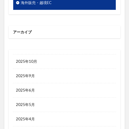
梱包
検索エンジン
検索キーワード
海外販売・越境EC
検索ボリューム
楽天市場
活用シーン
浅草
海外販売
海外通販
渋谷
渋谷クロスFM
渋谷クロスＦＭ
滞在時間
アーカイブ
物流
物販
画像
目標達成
看板
石巻日日新聞社
競争優位性
競合研究
管理画面
美しさ
行動
見た目
2025年10月
試験販売
講座
販促
販売ページ
2025年9月
買わない理由
購入率
購買行動
起業家
超情報化社会
越境EC
越境通販
転換率
2025年6月
輸出
追客
通販
開封率
集客
顧客分析
顧客単価
顧客満足度
高単価
2025年5月
2025年4月
検索