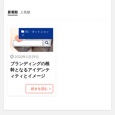
ニュース
ねだん
ネットショップ
バックヤード業務
ファン
新着順
人気順
フューチャーペーシング
ブランディング
ブランド
ブランドアイデンティティ
EC・ネットショッ
ブランドパーソナリティ
フルフィルメント
プ
プロダクトアウト
プロデューサー
プロフィール
プロフィール写真
2020年5月29日
プロモーション
ベネフィット
ペルソナ
ブランディングの根
マーケットイン
マラソン
幹となるアイデンテ
ィティとイメージ
マルチプラットフォーム戦略
メルマガ
ヤフオク！
ユーザー
ライバル
続きを読む
ラポールヘア
ランチェスター戦略
ランニング
リピート
リピート戦略
ロゴ
一貫性
主力商品
交流会
仙台
休日