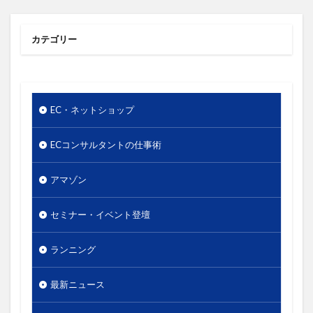
使いやすさ
使い方
価値
価格
価格のシグナル効果
信頼関係
値下げ
カテゴリー
値段
優先順位
出版
分析
単価
口コミ
同梱物
商品カテゴリー
商品タイトル
商品ネーミング
商品パッケージ
EC・ネットショップ
商品ページ
商品写真
商品単価
商品名
商品数
商工会議所
回遊性
地域活性
ECコンサルタントの仕事術
地方創生
基本機能
売り手と買い手のギャップ
アマゾン
売上
外国人
外観
多店舗展開
大谷由里子
女性の働き方
実店舗
実用性
セミナー・イベント登壇
導線
小冊子
局地戦
差別化
幸福度
ランニング
広告
広報
店長
情報発信
想い
成功
成約率
接触頻度
新商品
新橋
最新ニュース
新規セッション
東日本大震災
案内所