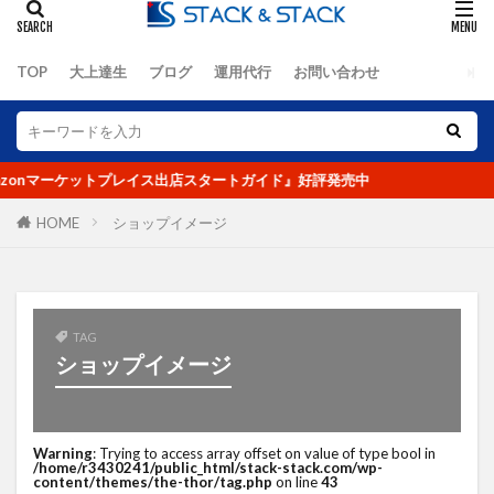
オーツ―オー
おまけ
お客さんの声
お知らせ
カゴ落ち
カッコイイ大人ラジオ
TOP
大上達生
ブログ
運用代行
お問い合わせ
キーワード
キャッチコピー
グーグルアナリティクス
グランハマー
クロスセル
コピーライティング
コロナ
onマーケットプレイス出店スタートガイド』好評発売中
コロナショック
コンセプト
コンテンツ
コンテンツページ
コンテンツマーケティング
HOME
ショップイメージ
コンバージョン
ザイアンスの法則
サイトマップ
サイト制作
シーン提案
ショップアイデンティティ
ショップイメージ
TAG
ショップイメージ
ショップパーソナリティ
スマホ
セッション数
セミナー
ターゲット
データ
データ分析
デザイン
デジタルトランスフォーメーション
Warning
: Trying to access array offset on value of type bool in
/home/r3430241/public_html/stack-stack.com/wp-
テストマーケティング
デフレ
トレンド
content/themes/the-thor/tag.php
on line
43