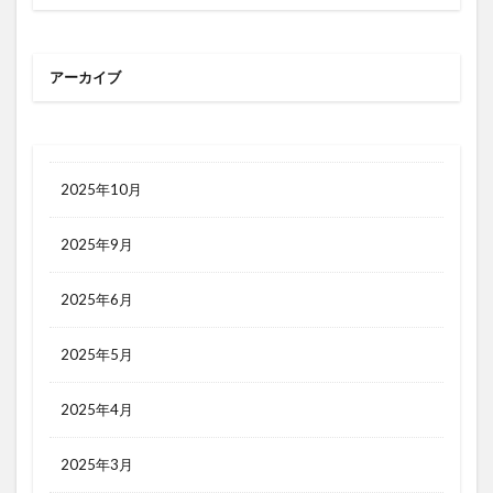
梱包
検索エンジン
検索キーワード
検索ボリューム
楽天市場
活用シーン
アーカイブ
浅草
海外販売
海外通販
渋谷
渋谷クロスFM
渋谷クロスＦＭ
滞在時間
物流
物販
画像
目標達成
看板
石巻日日新聞社
競争優位性
競合研究
2025年10月
管理画面
美しさ
行動
見た目
2025年9月
試験販売
講座
販促
販売ページ
買わない理由
購入率
購買行動
起業家
2025年6月
超情報化社会
越境EC
越境通販
転換率
2025年5月
輸出
追客
通販
開封率
集客
顧客分析
顧客単価
顧客満足度
高単価
2025年4月
検索
2025年3月