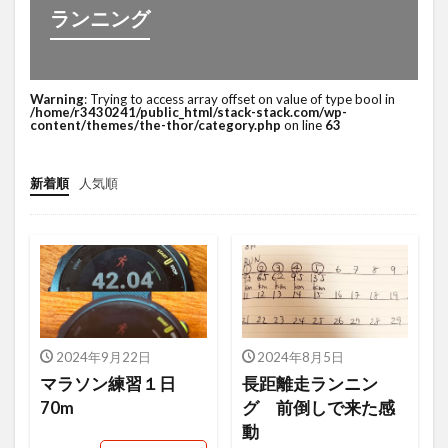
オーツ―オー
おまけ
お客さんの声
ランニング
お知らせ
カゴ落ち
カッコイイ大人ラジオ
キーワード
キャッチコピー
Warning
: Trying to access array offset on value of type bool in
グーグルアナリティクス
グランハマー
/home/r3430241/public_html/stack-stack.com/wp-
content/themes/the-thor/category.php
on line
63
クロスセル
コピーライティング
コロナ
コロナショック
コンセプト
コンテンツ
新着順
人気順
コンテンツページ
コンテンツマーケティング
コンバージョン
ザイアンスの法則
サイトマップ
サイト制作
シーン提案
ショップアイデンティティ
ショップイメージ
ショップパーソナリティ
スマホ
セッション数
2024年9月22日
2024年8月5日
セミナー
ターゲット
データ
データ分析
マラソン練習１日
長距離走ランニン
デザイン
デジタルトランスフォーメーション
70m
グ 前倒しで来た感
テストマーケティング
デフレ
トレンド
動