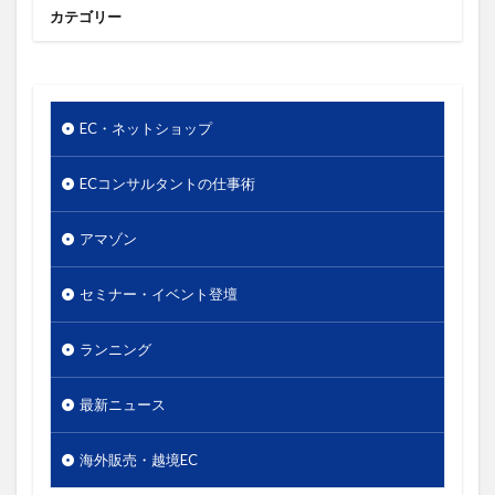
使いやすさ
使い方
価値
価格
カテゴリー
価格のシグナル効果
信頼関係
値下げ
値段
優先順位
出版
分析
単価
口コミ
同梱物
商品カテゴリー
EC・ネットショップ
商品タイトル
商品ネーミング
商品パッケージ
ECコンサルタントの仕事術
商品ページ
商品写真
商品単価
商品名
商品数
商工会議所
回遊性
地域活性
アマゾン
地方創生
基本機能
売り手と買い手のギャップ
売上
外国人
外観
多店舗展開
セミナー・イベント登壇
大谷由里子
女性の働き方
実店舗
実用性
ランニング
導線
小冊子
局地戦
差別化
幸福度
広告
広報
店長
情報発信
想い
最新ニュース
成功
成約率
接触頻度
新商品
新橋
海外販売・越境EC
新規セッション
東日本大震災
案内所