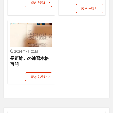
ニュース
ねだん
ネットショップ
続きを読む
続きを読む
バックヤード業務
ファン
フューチャーペーシング
ブランディング
ブランド
ブランドアイデンティティ
ブランドパーソナリティ
フルフィルメント
プロダクトアウト
プロデューサー
プロフィール
プロフィール写真
2024年7月21日
長距離走の練習本格
プロモーション
ベネフィット
ペルソナ
再開
マーケットイン
マラソン
マルチプラットフォーム戦略
メルマガ
続きを読む
ヤフオク！
ユーザー
ライバル
ラポールヘア
ランチェスター戦略
ランニング
リピート
リピート戦略
ロゴ
一貫性
主力商品
交流会
仙台
休日