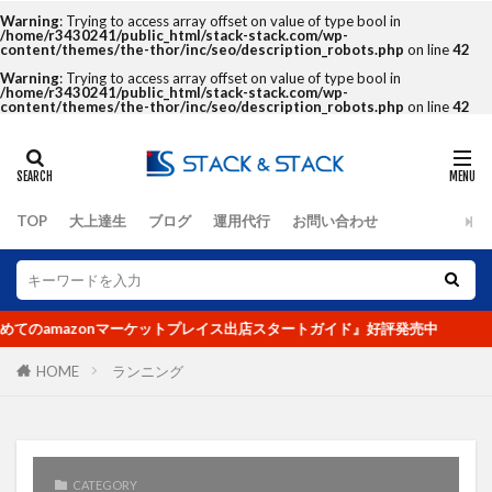
Warning
: Trying to access array offset on value of type bool in
/home/r3430241/public_html/stack-stack.com/wp-
content/themes/the-thor/inc/seo/description_robots.php
on line
42
タグ
Warning
: Trying to access array offset on value of type bool in
/home/r3430241/public_html/stack-stack.com/wp-
content/themes/the-thor/inc/seo/description_robots.php
on line
42
2クリック
3クリック
4つの要素
Amazon
DX化
eBay
EC
ECコンサルタント
ECコンサルタント養成道場
EC担当者
Google
KGI
KPI
TOP
大上達生
ブログ
運用代行
お問い合わせ
LINE公式アカウント
No.1
O2O
Offline to Online
PR
RFM分析
SEO
SKU
UI
UX
VIP
のamazonマーケットプレイス出店スタートガイド』好評発売中
Yahoo!ショッピング
アクセス人数
HOME
ランニング
アクセス数
アマゾン
アンケート
イーコマース
イーベイ
イベント
インバウンド
ウルトラマラソン
オークファン
CATEGORY