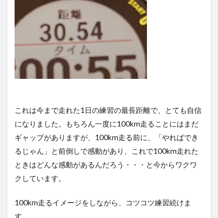
ニュース
ねだん
ネットショップ
バックヤード業務
ファン
フューチャーペーシング
ブランディング
ブランド
ブランドアイデンティティ
ブランドパーソナリティ
フルフィルメント
プロダクトアウト
プロデューサー
プロフィール
プロフィール写真
これは今まで走れた1日の練習の最長距離で、とても自信
プロモーション
ベネフィット
ペルソナ
になりました。もちろん一度に100km走ることにはまだ
マーケットイン
マラソン
ギャップがありますが、100km走る前に、「やればでき
マルチプラットフォーム戦略
メルマガ
るじゃん」と前倒しで感動があり、これで100km走れた
ヤフオク！
ユーザー
ライバル
ときはどんな感動があるんだろう・・・と今からワクワ
ラポールヘア
ランチェスター戦略
ランニング
クしています。
リピート
リピート戦略
ロゴ
一貫性
100km走るイメージをしながら、コツコツ練習続けま
主力商品
交流会
仙台
休日
す。