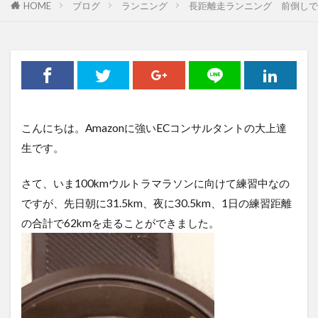
HOME
オーツ―オー
ブログ
ランニング
おまけ
お客さんの声
長距離走ランニング 前倒しで
お知らせ
カゴ落ち
カッコイイ大人ラジオ
キーワード
キャッチコピー
グーグルアナリティクス
グランハマー
クロスセル
コピーライティング
コロナ
コロナショック
コンセプト
コンテンツ
こんにちは。Amazonに強いECコンサルタントの大上達
コンテンツページ
コンテンツマーケティング
生です。
コンバージョン
ザイアンスの法則
さて、いま100kmウルトラマラソンに向けて練習中なの
サイトマップ
サイト制作
シーン提案
ですが、先日朝に31.5km、夜に30.5km、1日の練習距離
ショップアイデンティティ
ショップイメージ
の合計で62kmを走ることができました。
ショップパーソナリティ
スマホ
セッション数
セミナー
ターゲット
データ
データ分析
デザイン
デジタルトランスフォーメーション
テストマーケティング
デフレ
トレンド