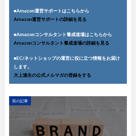
梱包
検索エンジン
検索キーワード
■Amazon運営サポートはこちらから
検索ボリューム
楽天市場
活用シーン
Amazon運営サポートの詳細を見る
浅草
海外販売
海外通販
渋谷
渋谷クロスFM
渋谷クロスＦＭ
滞在時間
■Amazonコンサルタント養成道場はこちらから
物流
物販
画像
目標達成
看板
Amazonコンサルタント養成道場の詳細を見る
石巻日日新聞社
競争優位性
競合研究
■EC/ネットショップの運営に役に立つ情報をお届け
管理画面
美しさ
行動
見た目
します。
試験販売
講座
販促
販売ページ
大上達生の公式メルマガの登録をする
買わない理由
購入率
購買行動
起業家
超情報化社会
越境EC
越境通販
転換率
輸出
追客
通販
開封率
集客
前の記事
顧客分析
顧客単価
顧客満足度
高単価
検索