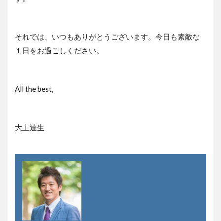
使いやすさ
使い方
価値
価格
価格のシグナル効果
信頼関係
値下げ
値段
優先順位
出版
分析
単価
それでは、いつもありがとうございます。今日も素敵な
１日をお過ごしください。
口コミ
同梱物
商品カテゴリー
商品タイトル
商品ネーミング
商品パッケージ
商品ページ
商品写真
商品単価
商品名
All the best,
商品数
商工会議所
回遊性
地域活性
地方創生
基本機能
売り手と買い手のギャップ
大上達生
売上
外国人
外観
多店舗展開
大谷由里子
女性の働き方
実店舗
実用性
導線
小冊子
局地戦
差別化
幸福度
広告
広報
店長
情報発信
想い
成功
成約率
接触頻度
新商品
新橋
新規セッション
東日本大震災
案内所