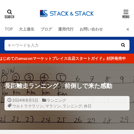
タグ
TOP
大上達生
ブログ
運用代行
お問い合わせ
2クリック
3クリック
4つの要素
Amazon
DX化
eBay
EC
ECコンサルタント
ECコンサルタント養成道場
てのamazonマーケットプレイス出店スタートガイド』好評発売中
EC担当者
Google
KGI
KPI
LINE公式アカウント
No.1
O2O
Offline to Online
PR
RFM分析
SEO
長距離走ランニング 前倒しで来た感動
SKU
UI
UX
VIP
Yahoo!ショッピング
アクセス人数
2024年8月5日
ランニング
ウルトラマラソン
,
マラソン
,
ランニング
,
休日
アクセス数
アマゾン
アンケート
イーコマース
イーベイ
イベント
インバウンド
ウルトラマラソン
オークファン