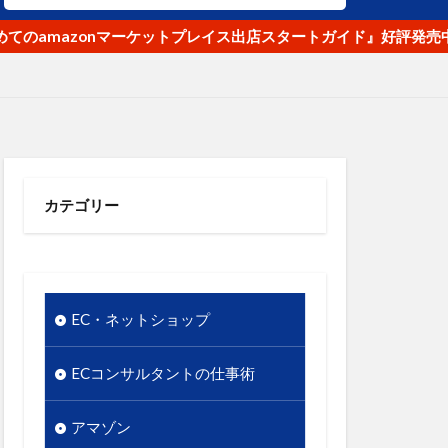
ナ
オク！
mazonマーケットプレイス出店スタートガイド』好評発売中
リピート
使いやすさ
段
優先順位
ル
商品名
商品数
カテゴリー
のギャップ
店舗
実用性
情報発信
EC・ネットショップ
東日本大震災
市場
ECコンサルタントの仕事術
谷クロスＦＭ
競争優位性
アマゾン