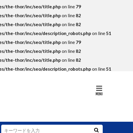
KPI
/the-thor/inc/seo/title.php
on line
79
SEO
SKU
/the-thor/inc/seo/title.php
on line
82
アマゾン
/the-thor/inc/seo/title.php
on line
82
トラマラソン
/the-thor/inc/seo/description_robots.php
on line
51
落ち
/the-thor/inc/seo/title.php
on line
79
グランハマー
/the-thor/inc/seo/title.php
on line
82
コンテンツ
/the-thor/inc/seo/title.php
on line
82
法則
/the-thor/inc/seo/description_robots.php
on line
51
ップイメージ
データ
ング
デフレ
ァン
ィ
ー