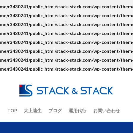
ト
ECコンサルタント養成道場
EC担当者
Google
KGI
me/r3430241/public_html/stack-stack.com/wp-content/themes
ント
No.1
O2O
Offline to Online
PR
RFM分析
me/r3430241/public_html/stack-stack.com/wp-content/themes
VIP
Yahoo!ショッピング
アクセス人数
アクセス数
me/r3430241/public_html/stack-stack.com/wp-content/themes
イーコマース
イーベイ
イベント
インバウンド
ウル
me/r3430241/public_html/stack-stack.com/wp-content/themes
オーツ―オー
おまけ
お客さんの声
お知らせ
カゴ
me/r3430241/public_html/stack-stack.com/wp-content/themes
ラジオ
キーワード
キャッチコピー
グーグルアナリティクス
me/r3430241/public_html/stack-stack.com/wp-content/themes
コピーライティング
コロナ
コロナショック
コンセプト
me/r3430241/public_html/stack-stack.com/wp-content/themes
ジ
コンテンツマーケティング
コンバージョン
ザイアンスの
me/r3430241/public_html/stack-stack.com/wp-content/themes
サイト制作
シーン提案
ショップアイデンティティ
ショ
ナリティ
スマホ
セッション数
セミナー
ターゲット
デザイン
デジタルトランスフォーメーション
テストマーケティ
ニュース
ねだん
ネットショップ
バックヤード業務
フ
TOP
大上達生
ブログ
運用代行
お問い合わせ
ーシング
ブランディング
ブランド
ブランドアイデンティテ
ナリティ
フルフィルメント
プロダクトアウト
プロデューサ