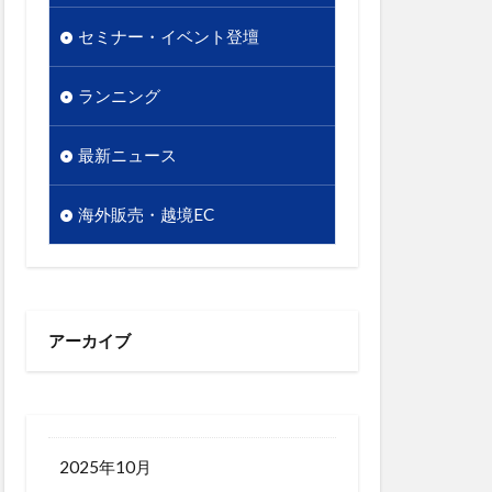
販促
セミナー・イベント登壇
越境EC
析
顧客単価
ランニング
最新ニュース
海外販売・越境EC
アーカイブ
2025年10月