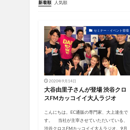
競合研究
新着順
人気順
販売ページ
越境通販
顧客満足度
セミナー・イベント登壇
2020年9月14日
大谷由里子さんが登場 渋谷クロ
スFMカッコイイ大人ラジオ
こんにちは。EC通販の専門家、大上達生で
す。 当社が主宰させていただいている、
渋谷クロスFMカッコイイ大人ラジオ、9月