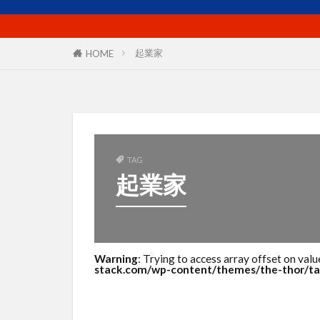
プロフィール
マーケットイン
ユーザー
起業家
HOME
リピート戦略
使い方
価
出版
分析
商品ネーミング
商工会議所
TAG
起業家
売上
外国
導線
小冊
想い
成功
案内所
梱
Warning
: Trying to access array offset on valu
stack.com/wp-content/themes/the-thor/ta
活用シーン
滞在時間