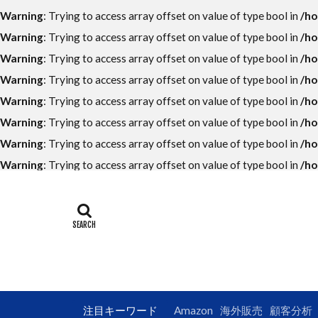
ECコンサルタン
Warning
: Trying to access array offset on value of type bool in
/ho
LINE公式アカウ
Warning
: Trying to access array offset on value of type bool in
/ho
UI
UX
Warning
: Trying to access array offset on value of type bool in
/ho
アンケート
Warning
: Trying to access array offset on value of type bool in
/ho
オークファン
Warning
: Trying to access array offset on value of type bool in
/ho
カッコイイ大人
Warning
: Trying to access array offset on value of type bool in
/ho
クロスセル
Warning
: Trying to access array offset on value of type bool in
/ho
コンテンツペー
Warning
: Trying to access array offset on value of type bool in
/ho
サイトマップ
ショップパーソ
データ分析
トレンド
フューチャーペ
ブランドパーソ
注目キーワード
Amazon
海外販売
顧客分析