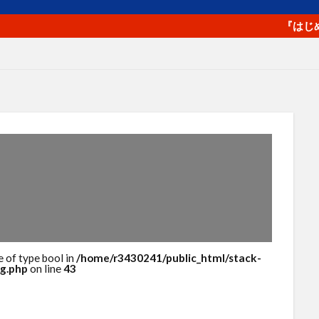
プロフィール写真
プロモーション
ベネフィット
ペルソ
マラソン
マルチプラットフォーム戦略
メルマガ
ヤフ
『はじめてのa
ライバル
ラポールヘア
ランチェスター戦略
ランニング
ロゴ
一貫性
主力商品
交流会
仙台
休日
値
価格
価格のシグナル効果
信頼関係
値下げ
値
単価
口コミ
同梱物
商品カテゴリー
商品タイト
商品パッケージ
商品ページ
商品写真
商品単価
回遊性
地域活性
地方創生
基本機能
売り手と買い手
人
外観
多店舗展開
大谷由里子
女性の働き方
実
子
局地戦
差別化
幸福度
広告
広報
店長
成約率
接触頻度
新商品
新橋
新規セッション
包
検索エンジン
検索キーワード
検索ボリューム
楽天
e of type bool in
/home/r3430241/public_html/stack-
g.php
on line
43
浅草
海外販売
海外通販
渋谷
渋谷クロスFM
渋
物流
物販
画像
目標達成
看板
石巻日日新聞社