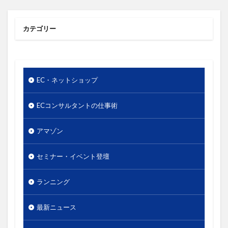
使いやすさ
使い方
価値
価格
価格のシグナル効果
信頼関係
値下げ
カテゴリー
値段
優先順位
出版
分析
単価
口コミ
同梱物
商品カテゴリー
商品タイトル
商品ネーミング
商品パッケージ
EC・ネットショップ
商品ページ
商品写真
商品単価
商品名
商品数
商工会議所
回遊性
地域活性
ECコンサルタントの仕事術
地方創生
基本機能
売り手と買い手のギャップ
アマゾン
売上
外国人
外観
多店舗展開
大谷由里子
女性の働き方
実店舗
実用性
セミナー・イベント登壇
導線
小冊子
局地戦
差別化
幸福度
ランニング
広告
広報
店長
情報発信
想い
成功
成約率
接触頻度
新商品
新橋
最新ニュース
新規セッション
東日本大震災
案内所