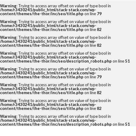
Warning
: Trying to access array offset on value of type bool in
/home/r3430241/public_html/stack-stack.com/wp-
content/themes/the-thor/inc/seo/title.php
on line
79
タグ
Warning
: Trying to access array offset on value of type bool in
/home/r3430241/public_html/stack-stack.com/wp-
content/themes/the-thor/inc/seo/title.php
on line
82
2クリック
3クリック
4つの要素
Warning
: Trying to access array offset on value of type bool in
Amazon
DX化
eBay
EC
/home/r3430241/public_html/stack-stack.com/wp-
content/themes/the-thor/inc/seo/title.php
on line
82
ECコンサルタント
ECコンサルタント養成道場
Warning
: Trying to access array offset on value of type bool in
/home/r3430241/public_html/stack-stack.com/wp-
EC担当者
Google
KGI
KPI
content/themes/the-thor/inc/seo/description_robots.php
on line
51
Warning
: Trying to access array offset on value of type bool in
LINE公式アカウント
No.1
O2O
/home/r3430241/public_html/stack-stack.com/wp-
content/themes/the-thor/inc/seo/title.php
on line
79
Offline to Online
PR
RFM分析
SEO
Warning
: Trying to access array offset on value of type bool in
/home/r3430241/public_html/stack-stack.com/wp-
SKU
UI
UX
VIP
content/themes/the-thor/inc/seo/title.php
on line
82
Yahoo!ショッピング
アクセス人数
Warning
: Trying to access array offset on value of type bool in
/home/r3430241/public_html/stack-stack.com/wp-
content/themes/the-thor/inc/seo/title.php
on line
82
アクセス数
アマゾン
アンケート
Warning
: Trying to access array offset on value of type bool in
イーコマース
イーベイ
イベント
/home/r3430241/public_html/stack-stack.com/wp-
content/themes/the-thor/inc/seo/description_robots.php
on line
51
インバウンド
ウルトラマラソン
オークファン