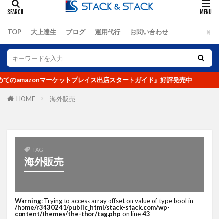
オーツ―オー
おまけ
お客さんの声
お知らせ
カゴ落ち
カッコイイ大人ラジオ
TOP
大上達生
ブログ
運用代行
お問い合わせ
キーワード
キャッチコピー
グーグルアナリティクス
グランハマー
クロスセル
コピーライティング
コロナ
のamazonマーケットプレイス出店スタートガイド』好評発売中
コロナショック
コンセプト
コンテンツ
コンテンツページ
コンテンツマーケティング
HOME
海外販売
コンバージョン
ザイアンスの法則
サイトマップ
サイト制作
シーン提案
ショップアイデンティティ
ショップイメージ
TAG
海外販売
ショップパーソナリティ
スマホ
セッション数
セミナー
ターゲット
データ
データ分析
デザイン
デジタルトランスフォーメーション
Warning
: Trying to access array offset on value of type bool in
/home/r3430241/public_html/stack-stack.com/wp-
テストマーケティング
デフレ
トレンド
content/themes/the-thor/tag.php
on line
43