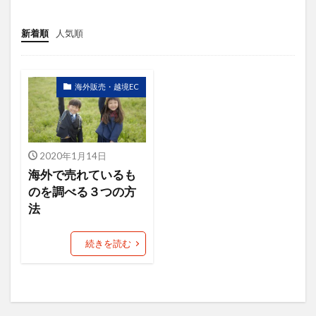
ニュース
ねだん
ネットショップ
バックヤード業務
ファン
新着順
人気順
フューチャーペーシング
ブランディング
ブランド
ブランドアイデンティティ
海外販売・越境EC
ブランドパーソナリティ
フルフィルメント
プロダクトアウト
プロデューサー
プロフィール
プロフィール写真
2020年1月14日
プロモーション
ベネフィット
ペルソナ
海外で売れているも
マーケットイン
マラソン
のを調べる３つの方
法
マルチプラットフォーム戦略
メルマガ
ヤフオク！
ユーザー
ライバル
続きを読む
ラポールヘア
ランチェスター戦略
ランニング
リピート
リピート戦略
ロゴ
一貫性
主力商品
交流会
仙台
休日