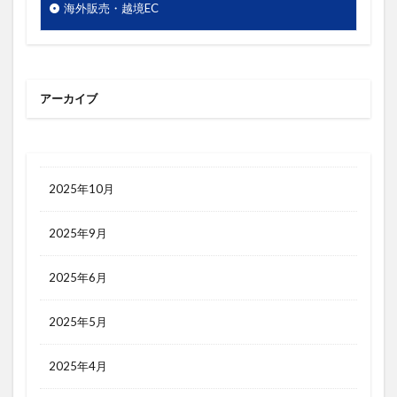
梱包
検索エンジン
検索キーワード
海外販売・越境EC
検索ボリューム
楽天市場
活用シーン
浅草
海外販売
海外通販
渋谷
渋谷クロスFM
渋谷クロスＦＭ
滞在時間
アーカイブ
物流
物販
画像
目標達成
看板
石巻日日新聞社
競争優位性
競合研究
管理画面
美しさ
行動
見た目
2025年10月
試験販売
講座
販促
販売ページ
2025年9月
買わない理由
購入率
購買行動
起業家
超情報化社会
越境EC
越境通販
転換率
2025年6月
輸出
追客
通販
開封率
集客
顧客分析
顧客単価
顧客満足度
高単価
2025年5月
2025年4月
検索