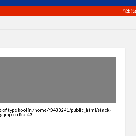
プロフィール写真
プロモーション
ベネフィット
ペルソ
マラソン
マルチプラットフォーム戦略
メルマガ
ヤフ
『はじめてのa
ライバル
ラポールヘア
ランチェスター戦略
ランニング
ロゴ
一貫性
主力商品
交流会
仙台
休日
値
価格
価格のシグナル効果
信頼関係
値下げ
値
単価
口コミ
同梱物
商品カテゴリー
商品タイト
商品パッケージ
商品ページ
商品写真
商品単価
回遊性
地域活性
地方創生
基本機能
売り手と買い手
人
外観
多店舗展開
大谷由里子
女性の働き方
実
子
局地戦
差別化
幸福度
広告
広報
店長
成約率
接触頻度
新商品
新橋
新規セッション
包
検索エンジン
検索キーワード
検索ボリューム
楽天
e of type bool in
/home/r3430241/public_html/stack-
g.php
on line
43
浅草
海外販売
海外通販
渋谷
渋谷クロスFM
渋
物流
物販
画像
目標達成
看板
石巻日日新聞社