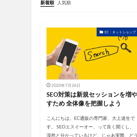
競合研究
新着順
人気順
販売ページ
越境通販
顧客満足度
EC・ネットショップ
2020年7月26日
SEO対策は新規セッションを増
すため 全体像を把握しよう
こんにちは。EC通販の専門家、大上達生で
す。 SEOエスイーオー、って良く聞くし、
漠然と分かっているけど、じゃあ実際、ど