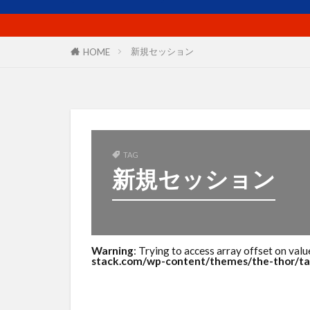
プロフィール
マーケットイン
ユーザー
新規セッション
HOME
リピート戦略
使い方
価
出版
分析
商品ネーミング
商工会議所
TAG
新規セッション
売上
外国
導線
小冊
想い
成功
案内所
梱
Warning
: Trying to access array offset on valu
stack.com/wp-content/themes/the-thor/ta
活用シーン
滞在時間