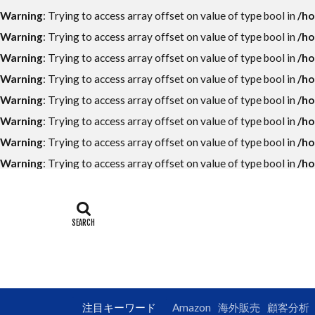
ECコンサルタン
Warning
: Trying to access array offset on value of type bool in
/ho
LINE公式アカウ
Warning
: Trying to access array offset on value of type bool in
/ho
UI
UX
Warning
: Trying to access array offset on value of type bool in
/ho
アンケート
Warning
: Trying to access array offset on value of type bool in
/ho
オークファン
Warning
: Trying to access array offset on value of type bool in
/ho
カッコイイ大人
Warning
: Trying to access array offset on value of type bool in
/ho
クロスセル
Warning
: Trying to access array offset on value of type bool in
/ho
コンテンツペー
Warning
: Trying to access array offset on value of type bool in
/ho
サイトマップ
ショップパーソ
データ分析
トレンド
フューチャーペ
ブランドパーソ
注目キーワード
Amazon
海外販売
顧客分析