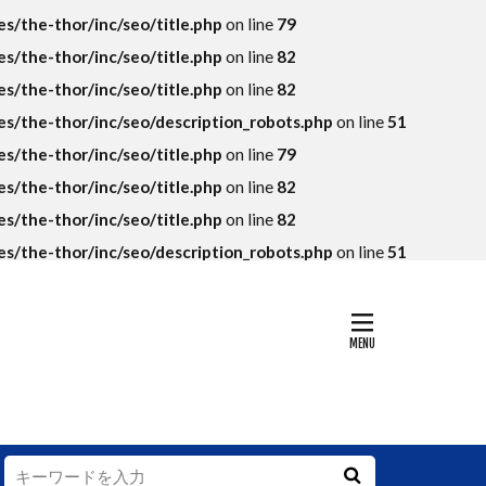
KPI
/the-thor/inc/seo/title.php
on line
79
SEO
SKU
/the-thor/inc/seo/title.php
on line
82
アマゾン
/the-thor/inc/seo/title.php
on line
82
トラマラソン
/the-thor/inc/seo/description_robots.php
on line
51
落ち
/the-thor/inc/seo/title.php
on line
79
グランハマー
/the-thor/inc/seo/title.php
on line
82
コンテンツ
/the-thor/inc/seo/title.php
on line
82
法則
/the-thor/inc/seo/description_robots.php
on line
51
ップイメージ
データ
ング
デフレ
ァン
ィ
ー