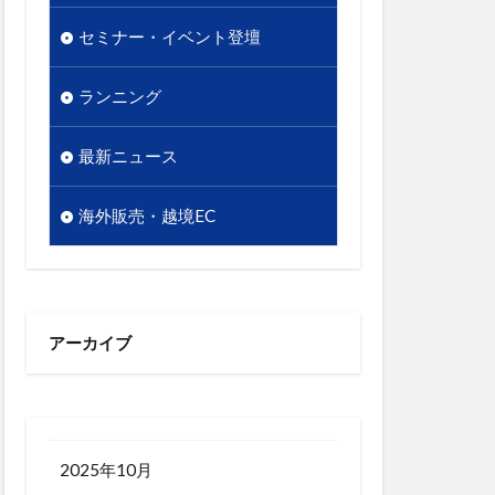
販促
セミナー・イベント登壇
越境EC
析
顧客単価
ランニング
最新ニュース
海外販売・越境EC
アーカイブ
2025年10月