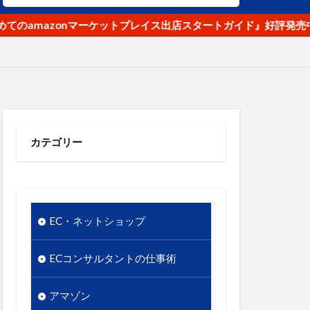
ナ
オク！
mazonマーケットプレイス出店スタートガイド』好評発売中
リピート
使いやすさ
段
優先順位
ル
商品名
商品数
カテゴリー
のギャップ
店舗
実用性
情報発信
EC・ネットショップ
東日本大震災
市場
ECコンサルタントの仕事術
谷クロスＦＭ
競争優位性
アマゾン