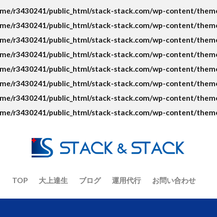
ト
ECコンサルタント養成道場
EC担当者
Google
KGI
me/r3430241/public_html/stack-stack.com/wp-content/themes
ント
No.1
O2O
Offline to Online
PR
RFM分析
me/r3430241/public_html/stack-stack.com/wp-content/themes
VIP
Yahoo!ショッピング
アクセス人数
アクセス数
me/r3430241/public_html/stack-stack.com/wp-content/themes
イーコマース
イーベイ
イベント
インバウンド
ウル
me/r3430241/public_html/stack-stack.com/wp-content/themes
オーツ―オー
おまけ
お客さんの声
お知らせ
カゴ
me/r3430241/public_html/stack-stack.com/wp-content/themes
ラジオ
キーワード
キャッチコピー
グーグルアナリティクス
me/r3430241/public_html/stack-stack.com/wp-content/themes
コピーライティング
コロナ
コロナショック
コンセプト
me/r3430241/public_html/stack-stack.com/wp-content/themes
ジ
コンテンツマーケティング
コンバージョン
ザイアンスの
me/r3430241/public_html/stack-stack.com/wp-content/themes
サイト制作
シーン提案
ショップアイデンティティ
ショ
ナリティ
スマホ
セッション数
セミナー
ターゲット
デザイン
デジタルトランスフォーメーション
テストマーケティ
ニュース
ねだん
ネットショップ
バックヤード業務
フ
TOP
大上達生
ブログ
運用代行
お問い合わせ
ーシング
ブランディング
ブランド
ブランドアイデンティテ
ナリティ
フルフィルメント
プロダクトアウト
プロデューサ