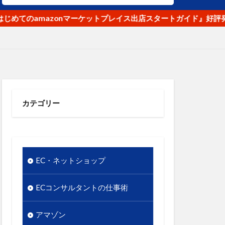
ナ
オク！
のamazonマーケットプレイス出店スタートガイド』好評発売中
リピート
使いやすさ
段
優先順位
ル
商品名
商品数
カテゴリー
のギャップ
店舗
実用性
情報発信
EC・ネットショップ
東日本大震災
市場
ECコンサルタントの仕事術
谷クロスＦＭ
競争優位性
アマゾン