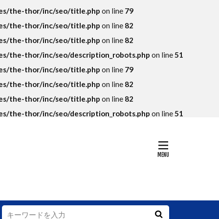
KPI
/the-thor/inc/seo/title.php
on line
79
SEO
SKU
/the-thor/inc/seo/title.php
on line
82
アマゾン
/the-thor/inc/seo/title.php
on line
82
トラマラソン
/the-thor/inc/seo/description_robots.php
on line
51
落ち
/the-thor/inc/seo/title.php
on line
79
グランハマー
/the-thor/inc/seo/title.php
on line
82
コンテンツ
/the-thor/inc/seo/title.php
on line
82
法則
/the-thor/inc/seo/description_robots.php
on line
51
ップイメージ
データ
ング
デフレ
ァン
ィ
ー