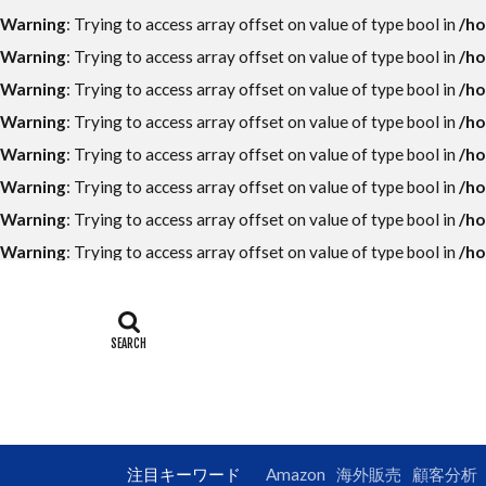
ECコンサルタン
Warning
: Trying to access array offset on value of type bool in
/ho
LINE公式アカウ
Warning
: Trying to access array offset on value of type bool in
/ho
UI
UX
Warning
: Trying to access array offset on value of type bool in
/ho
アンケート
Warning
: Trying to access array offset on value of type bool in
/ho
オークファン
Warning
: Trying to access array offset on value of type bool in
/ho
カッコイイ大人
Warning
: Trying to access array offset on value of type bool in
/ho
クロスセル
Warning
: Trying to access array offset on value of type bool in
/ho
コンテンツペー
Warning
: Trying to access array offset on value of type bool in
/ho
サイトマップ
ショップパーソ
データ分析
トレンド
フューチャーペ
ブランドパーソ
注目キーワード
Amazon
海外販売
顧客分析