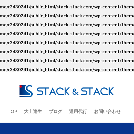
ト
ECコンサルタント養成道場
EC担当者
Google
KGI
me/r3430241/public_html/stack-stack.com/wp-content/themes
ント
No.1
O2O
Offline to Online
PR
RFM分析
me/r3430241/public_html/stack-stack.com/wp-content/themes
VIP
Yahoo!ショッピング
アクセス人数
アクセス数
me/r3430241/public_html/stack-stack.com/wp-content/themes
イーコマース
イーベイ
イベント
インバウンド
ウル
me/r3430241/public_html/stack-stack.com/wp-content/themes
オーツ―オー
おまけ
お客さんの声
お知らせ
カゴ
me/r3430241/public_html/stack-stack.com/wp-content/themes
ラジオ
キーワード
キャッチコピー
グーグルアナリティクス
me/r3430241/public_html/stack-stack.com/wp-content/themes
コピーライティング
コロナ
コロナショック
コンセプト
me/r3430241/public_html/stack-stack.com/wp-content/themes
ジ
コンテンツマーケティング
コンバージョン
ザイアンスの
me/r3430241/public_html/stack-stack.com/wp-content/themes
サイト制作
シーン提案
ショップアイデンティティ
ショ
ナリティ
スマホ
セッション数
セミナー
ターゲット
デザイン
デジタルトランスフォーメーション
テストマーケティ
ニュース
ねだん
ネットショップ
バックヤード業務
フ
TOP
大上達生
ブログ
運用代行
お問い合わせ
ーシング
ブランディング
ブランド
ブランドアイデンティテ
ナリティ
フルフィルメント
プロダクトアウト
プロデューサ