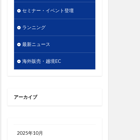
販促
セミナー・イベント登壇
越境EC
析
顧客単価
ランニング
最新ニュース
海外販売・越境EC
アーカイブ
2025年10月