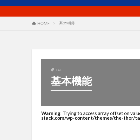
プロフィール
マーケットイン
ユーザー
基本機能
HOME
リピート戦略
使い方
価
出版
分析
商品ネーミング
商工会議所
TAG
基本機能
売上
外国
導線
小冊
想い
成功
案内所
梱
Warning
: Trying to access array offset on valu
stack.com/wp-content/themes/the-thor/ta
活用シーン
滞在時間