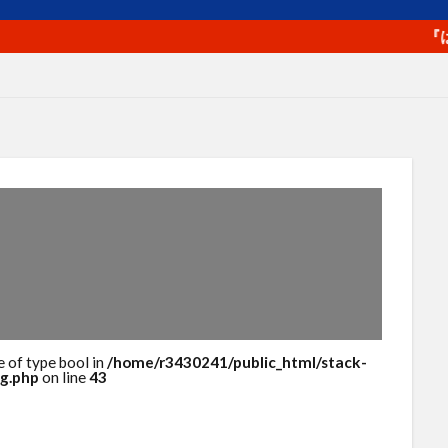
プロフィール写真
プロモーション
ベネフィット
ペルソ
マラソン
マルチプラットフォーム戦略
メルマガ
ヤフ
『はじめて
ライバル
ラポールヘア
ランチェスター戦略
ランニング
ロゴ
一貫性
主力商品
交流会
仙台
休日
値
価格
価格のシグナル効果
信頼関係
値下げ
値
単価
口コミ
同梱物
商品カテゴリー
商品タイト
商品パッケージ
商品ページ
商品写真
商品単価
回遊性
地域活性
地方創生
基本機能
売り手と買い手
人
外観
多店舗展開
大谷由里子
女性の働き方
実
子
局地戦
差別化
幸福度
広告
広報
店長
成約率
接触頻度
新商品
新橋
新規セッション
包
検索エンジン
検索キーワード
検索ボリューム
楽天
e of type bool in
/home/r3430241/public_html/stack-
g.php
on line
43
浅草
海外販売
海外通販
渋谷
渋谷クロスFM
渋
物流
物販
画像
目標達成
看板
石巻日日新聞社