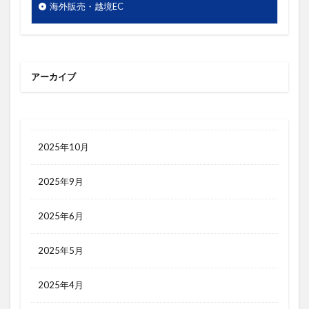
梱包
検索エンジン
検索キーワード
海外販売・越境EC
検索ボリューム
楽天市場
活用シーン
浅草
海外販売
海外通販
渋谷
渋谷クロスFM
渋谷クロスＦＭ
滞在時間
アーカイブ
物流
物販
画像
目標達成
看板
石巻日日新聞社
競争優位性
競合研究
管理画面
美しさ
行動
見た目
2025年10月
試験販売
講座
販促
販売ページ
2025年9月
買わない理由
購入率
購買行動
起業家
超情報化社会
越境EC
越境通販
転換率
2025年6月
輸出
追客
通販
開封率
集客
顧客分析
顧客単価
顧客満足度
高単価
2025年5月
2025年4月
検索