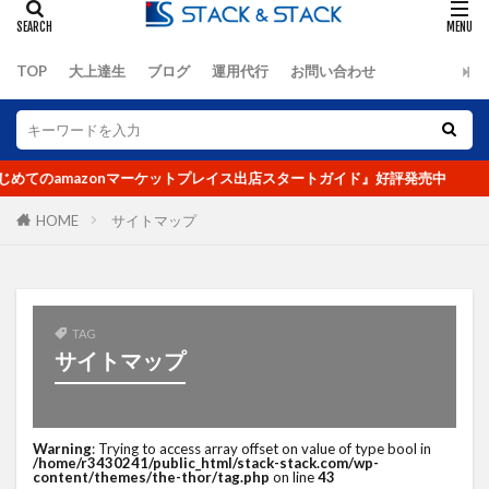
オーツ―オー
おまけ
お客さんの声
お知らせ
カゴ落ち
カッコイイ大人ラジオ
TOP
大上達生
ブログ
運用代行
お問い合わせ
キーワード
キャッチコピー
グーグルアナリティクス
グランハマー
クロスセル
コピーライティング
コロナ
てのamazonマーケットプレイス出店スタートガイド』好評発売中
コロナショック
コンセプト
コンテンツ
コンテンツページ
コンテンツマーケティング
HOME
サイトマップ
コンバージョン
ザイアンスの法則
サイトマップ
サイト制作
シーン提案
ショップアイデンティティ
ショップイメージ
TAG
サイトマップ
ショップパーソナリティ
スマホ
セッション数
セミナー
ターゲット
データ
データ分析
デザイン
デジタルトランスフォーメーション
Warning
: Trying to access array offset on value of type bool in
/home/r3430241/public_html/stack-stack.com/wp-
テストマーケティング
デフレ
トレンド
content/themes/the-thor/tag.php
on line
43