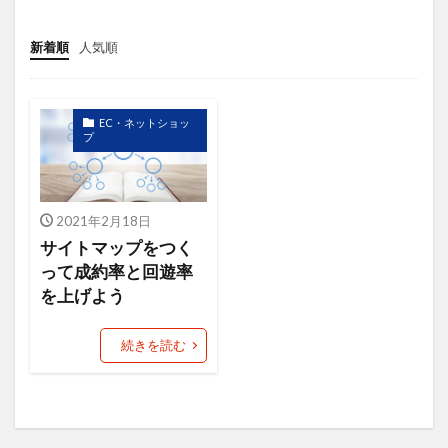
ニュース
ねだん
ネットショップ
バックヤード業務
ファン
新着順
人気順
フューチャーペーシング
ブランディング
ブランド
ブランドアイデンティティ
EC・ネットショッ
ブランドパーソナリティ
フルフィルメント
プ
プロダクトアウト
プロデューサー
プロフィール
プロフィール写真
2021年2月18日
プロモーション
ベネフィット
ペルソナ
サイトマップをつく
マーケットイン
マラソン
って成約率と回遊率
を上げよう
マルチプラットフォーム戦略
メルマガ
ヤフオク！
ユーザー
ライバル
続きを読む
ラポールヘア
ランチェスター戦略
ランニング
リピート
リピート戦略
ロゴ
一貫性
主力商品
交流会
仙台
休日