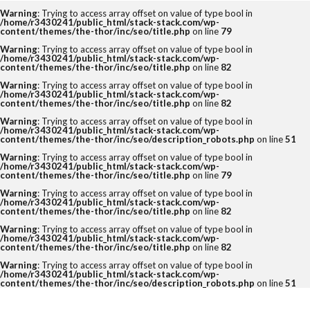
Warning
: Trying to access array offset on value of type bool in
/home/r3430241/public_html/stack-stack.com/wp-
content/themes/the-thor/inc/seo/title.php
on line
79
タグ
Warning
: Trying to access array offset on value of type bool in
/home/r3430241/public_html/stack-stack.com/wp-
content/themes/the-thor/inc/seo/title.php
on line
82
2クリック
3クリック
4つの要素
Warning
: Trying to access array offset on value of type bool in
Amazon
DX化
eBay
EC
/home/r3430241/public_html/stack-stack.com/wp-
content/themes/the-thor/inc/seo/title.php
on line
82
ECコンサルタント
ECコンサルタント養成道場
Warning
: Trying to access array offset on value of type bool in
/home/r3430241/public_html/stack-stack.com/wp-
EC担当者
Google
KGI
KPI
content/themes/the-thor/inc/seo/description_robots.php
on line
51
Warning
: Trying to access array offset on value of type bool in
LINE公式アカウント
No.1
O2O
/home/r3430241/public_html/stack-stack.com/wp-
content/themes/the-thor/inc/seo/title.php
on line
79
Offline to Online
PR
RFM分析
SEO
Warning
: Trying to access array offset on value of type bool in
/home/r3430241/public_html/stack-stack.com/wp-
SKU
UI
UX
VIP
content/themes/the-thor/inc/seo/title.php
on line
82
Yahoo!ショッピング
アクセス人数
Warning
: Trying to access array offset on value of type bool in
/home/r3430241/public_html/stack-stack.com/wp-
content/themes/the-thor/inc/seo/title.php
on line
82
アクセス数
アマゾン
アンケート
Warning
: Trying to access array offset on value of type bool in
イーコマース
イーベイ
イベント
/home/r3430241/public_html/stack-stack.com/wp-
content/themes/the-thor/inc/seo/description_robots.php
on line
51
インバウンド
ウルトラマラソン
オークファン