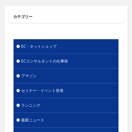
使いやすさ
使い方
価値
価格
価格のシグナル効果
信頼関係
値下げ
カテゴリー
値段
優先順位
出版
分析
単価
口コミ
同梱物
商品カテゴリー
商品タイトル
商品ネーミング
商品パッケージ
EC・ネットショップ
商品ページ
商品写真
商品単価
商品名
商品数
商工会議所
回遊性
地域活性
ECコンサルタントの仕事術
地方創生
基本機能
売り手と買い手のギャップ
アマゾン
売上
外国人
外観
多店舗展開
大谷由里子
女性の働き方
実店舗
実用性
セミナー・イベント登壇
導線
小冊子
局地戦
差別化
幸福度
ランニング
広告
広報
店長
情報発信
想い
成功
成約率
接触頻度
新商品
新橋
最新ニュース
新規セッション
東日本大震災
案内所