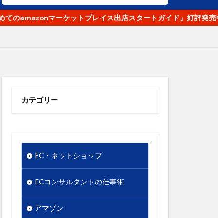
ナ
オク！
mazonマーケットプレイス出店スタートガイド』好評発売中
リピート
使いやすさ
段
優先順位
ル
商品名
商品数
カテゴリー
のギャップ
店舗
実用性
情報発信
EC・ネットショップ
東日本大震災
市場
ECコンサルタントの仕事術
谷クロスＦＭ
競争優位性
アマゾン