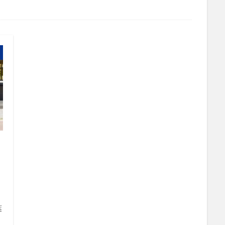
管理画面
美しさ
行動
見た目
試験販売
講座
買わない理由
購入率
購買行動
起業家
超情報化社会
転換率
輸出
追客
通販
開封率
集客
顧客分
高単価
検索
葉
う