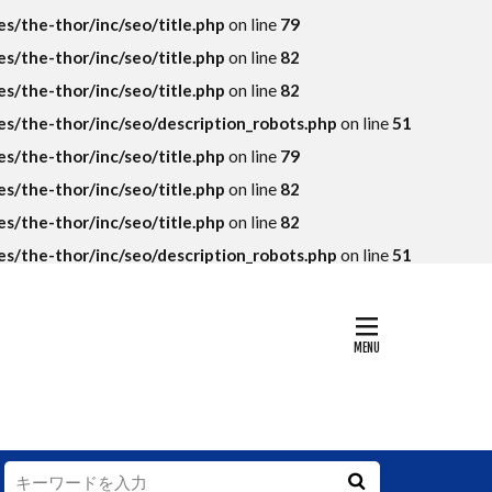
KPI
/the-thor/inc/seo/title.php
on line
79
SEO
SKU
/the-thor/inc/seo/title.php
on line
82
アマゾン
/the-thor/inc/seo/title.php
on line
82
トラマラソン
/the-thor/inc/seo/description_robots.php
on line
51
落ち
/the-thor/inc/seo/title.php
on line
79
グランハマー
/the-thor/inc/seo/title.php
on line
82
コンテンツ
/the-thor/inc/seo/title.php
on line
82
法則
/the-thor/inc/seo/description_robots.php
on line
51
ップイメージ
データ
ング
デフレ
ァン
ィ
ー