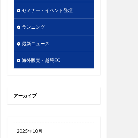
販促
セミナー・イベント登壇
越境EC
析
顧客単価
ランニング
最新ニュース
海外販売・越境EC
アーカイブ
2025年10月