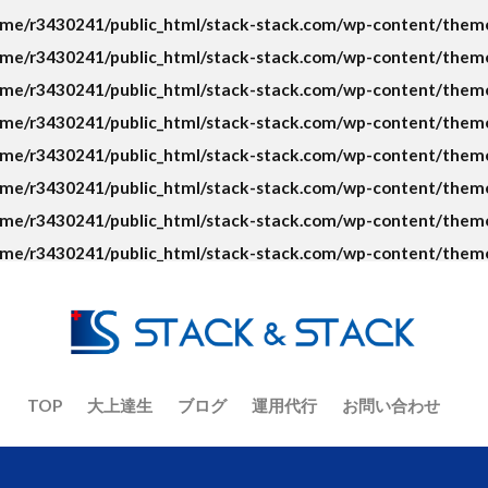
ト
ECコンサルタント養成道場
EC担当者
Google
KGI
me/r3430241/public_html/stack-stack.com/wp-content/themes
ント
No.1
O2O
Offline to Online
PR
RFM分析
me/r3430241/public_html/stack-stack.com/wp-content/themes
VIP
Yahoo!ショッピング
アクセス人数
アクセス数
me/r3430241/public_html/stack-stack.com/wp-content/themes
イーコマース
イーベイ
イベント
インバウンド
ウル
me/r3430241/public_html/stack-stack.com/wp-content/themes
オーツ―オー
おまけ
お客さんの声
お知らせ
カゴ
me/r3430241/public_html/stack-stack.com/wp-content/themes
ラジオ
キーワード
キャッチコピー
グーグルアナリティクス
me/r3430241/public_html/stack-stack.com/wp-content/themes
コピーライティング
コロナ
コロナショック
コンセプト
me/r3430241/public_html/stack-stack.com/wp-content/themes
ジ
コンテンツマーケティング
コンバージョン
ザイアンスの
me/r3430241/public_html/stack-stack.com/wp-content/themes
サイト制作
シーン提案
ショップアイデンティティ
ショ
ナリティ
スマホ
セッション数
セミナー
ターゲット
デザイン
デジタルトランスフォーメーション
テストマーケティ
ニュース
ねだん
ネットショップ
バックヤード業務
フ
TOP
大上達生
ブログ
運用代行
お問い合わせ
ーシング
ブランディング
ブランド
ブランドアイデンティテ
ナリティ
フルフィルメント
プロダクトアウト
プロデューサ