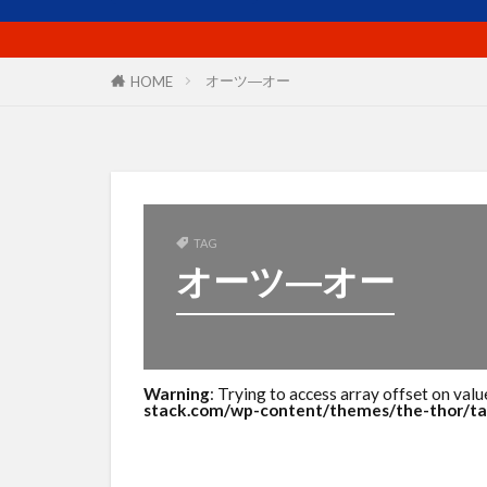
プロフィール
マーケットイン
ユーザー
オーツ―オー
HOME
リピート戦略
使い方
価
出版
分析
商品ネーミング
商工会議所
TAG
オーツ―オー
売上
外国
導線
小冊
想い
成功
案内所
梱
Warning
: Trying to access array offset on valu
stack.com/wp-content/themes/the-thor/ta
活用シーン
滞在時間