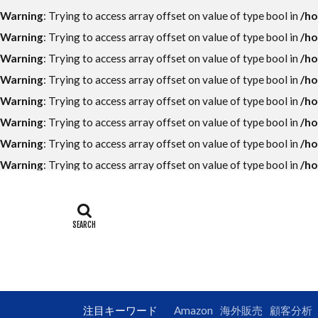
ECコンサルタン
Warning
: Trying to access array offset on value of type bool in
/ho
LINE公式アカウ
Warning
: Trying to access array offset on value of type bool in
/ho
UI
UX
Warning
: Trying to access array offset on value of type bool in
/ho
アンケート
Warning
: Trying to access array offset on value of type bool in
/ho
オークファン
Warning
: Trying to access array offset on value of type bool in
/ho
カッコイイ大人
Warning
: Trying to access array offset on value of type bool in
/ho
クロスセル
Warning
: Trying to access array offset on value of type bool in
/ho
コンテンツペー
Warning
: Trying to access array offset on value of type bool in
/ho
サイトマップ
ショップパーソ
データ分析
トレンド
フューチャーペ
ブランドパーソ
注目キーワード
Amazon
海外販売
顧客分析