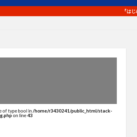
プロフィール写真
プロモーション
ベネフィット
ペルソ
マラソン
マルチプラットフォーム戦略
メルマガ
ヤフ
『はじめてのa
ライバル
ラポールヘア
ランチェスター戦略
ランニング
ロゴ
一貫性
主力商品
交流会
仙台
休日
値
価格
価格のシグナル効果
信頼関係
値下げ
値
単価
口コミ
同梱物
商品カテゴリー
商品タイト
商品パッケージ
商品ページ
商品写真
商品単価
回遊性
地域活性
地方創生
基本機能
売り手と買い手
人
外観
多店舗展開
大谷由里子
女性の働き方
実
子
局地戦
差別化
幸福度
広告
広報
店長
成約率
接触頻度
新商品
新橋
新規セッション
包
検索エンジン
検索キーワード
検索ボリューム
楽天
e of type bool in
/home/r3430241/public_html/stack-
g.php
on line
43
浅草
海外販売
海外通販
渋谷
渋谷クロスFM
渋
物流
物販
画像
目標達成
看板
石巻日日新聞社