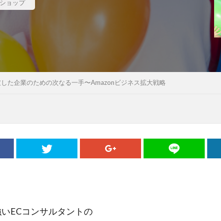
プロフィール写真
プロモーション
ベネフィット
ペルソ
ショップ
マラソン
マルチプラットフォーム戦略
メルマガ
ヤフ
ライバル
ラポールヘア
ランチェスター戦略
ランニング
ロゴ
一貫性
主力商品
交流会
仙台
休日
値
価格
価格のシグナル効果
信頼関係
値下げ
値
単価
口コミ
同梱物
商品カテゴリー
商品タイト
破した企業のための次なる一手〜Amazonビジネス拡大戦略
商品パッケージ
商品ページ
商品写真
商品単価
回遊性
地域活性
地方創生
基本機能
売り手と買い手
人
外観
多店舗展開
大谷由里子
女性の働き方
実
子
局地戦
差別化
幸福度
広告
広報
店長
成約率
接触頻度
新商品
新橋
新規セッション
包
検索エンジン
検索キーワード
検索ボリューム
楽天
浅草
海外販売
海外通販
渋谷
渋谷クロスFM
渋
。
物流
物販
画像
目標達成
看板
石巻日日新聞社
に強いECコンサルタントの