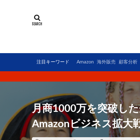
ECコンサルタン
LINE公式アカウ
UI
UX
アンケート
オークファン
カッコイイ大人
クロスセル
注目キーワード
Amazon
海外販売
顧客分析
コンテンツペー
サイトマップ
ショップパーソ
データ分析
月商1000万を突破し
トレンド
Amazonビジネス拡大
フューチャーペ
ブランドパーソ