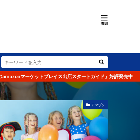
KPI
SEO
SKU
アマゾン
トラマラソン
落ち
グランハマー
コンテンツ
法則
マーケットプレイス出店スタートガイド』好評発売中
ップイメージ
データ
ング
デフレ
アマゾン
ァン
ィ
ー