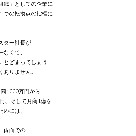
組織」としての企業に
１つの転換点の指標に
スター社長が
来なくて、
にとどまってしまう
くありません。
月商1000万円から
万円、そして月商1億を
ためには、
、両面での