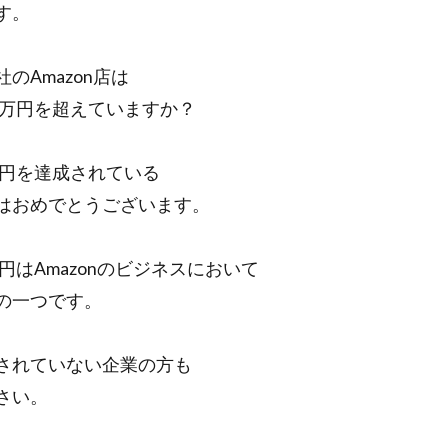
管理画面
美しさ
行動
見た目
試験販売
講座
す。
買わない理由
購入率
購買行動
起業家
超情報化社会
転換率
輸出
追客
通販
開封率
集客
顧客分
のAmazon店は
高単価
00万円を超えていますか？
検索
万円を達成されている
はおめでとうございます。
万円はAmazonのビジネスにおいて
の一つです。
されていない企業の方も
さい。