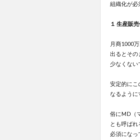
組織化が必
１ 生産販
月商100
出るとその
少なくない
安定的にこ
なるように
俗にMD（
とも呼ばれ
必須になっ