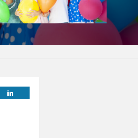
ナ
オク！
リピート
使いやすさ
段
優先順位
ル
商品名
商品数
のギャップ
店舗
実用性
情報発信
東日本大震災
市場
谷クロスＦＭ
競争優位性