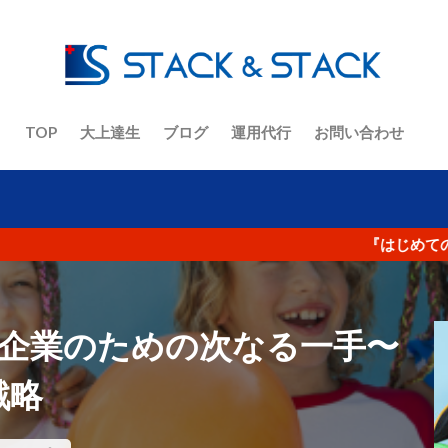
ト
ECコンサルタント養成道場
EC担当者
Google
KGI
ント
No.1
O2O
Offline to Online
PR
RFM分析
VIP
Yahoo!ショッピング
アクセス人数
アクセス数
イーコマース
イーベイ
イベント
インバウンド
ウル
オーツ―オー
おまけ
お客さんの声
お知らせ
カゴ
TOP
大上達生
ブログ
運用代行
お問い合わせ
ラジオ
キーワード
キャッチコピー
グーグルアナリティクス
コピーライティング
コロナ
コロナショック
コンセプト
ジ
コンテンツマーケティング
コンバージョン
ザイアンスの
『はじめてのamazon
サイト制作
シーン提案
ショップアイデンティティ
ショ
ナリティ
スマホ
セッション数
セミナー
ターゲット
デザイン
デジタルトランスフォーメーション
テストマーケティ
た企業のための次なる一手〜
ニュース
ねだん
ネットショップ
バックヤード業務
フ
戦略
ーシング
ブランディング
ブランド
ブランドアイデンティテ
ナリティ
フルフィルメント
プロダクトアウト
プロデューサ