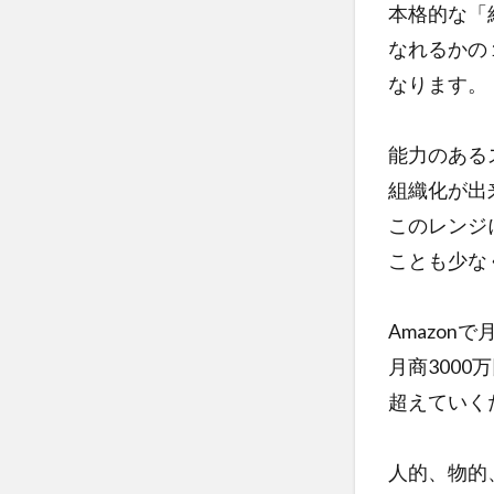
本格的な「
なれるかの
なります。
能力のある
組織化が出
このレンジ
ことも少な
Amazonで
月商3000
超えていく
人的、物的