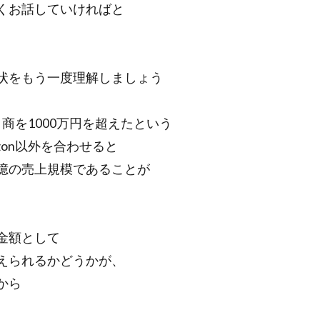
くお話していければと
状をもう一度理解しましょう
で月商を1000万円を超えたという
zon以外を合わせると
億の売上規模であることが
金額として
えられるかどうかが、
から