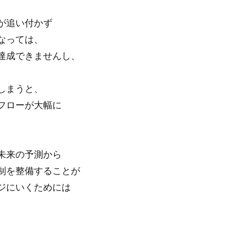
が追い付かず
なっては、
達成できませんし、
しまうと、
フローが大幅に
。
未来の予測から
制を整備することが
ジにいくためには