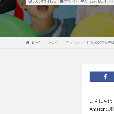
プロフィール
2025年3月12日
アマゾン
Amazon
,
EC
,
ネット
マーケットイン
ユーザー
リピート戦略
使い方
価
出版
分析
ブログ
アマゾン
月商1000万を突
HOME
商品ネーミング
商工会議所
売上
外国
導線
小冊
想い
成功
案内所
梱
活用シーン
こんにちは
滞在時間
Amazon