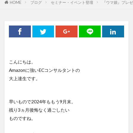
HOME
オーツ―オー
ブログ
セミナー・イベント登壇
おまけ
お客さんの声
『ウマ娘』プレゼ
お知らせ
カゴ落ち
カッコイイ大人ラジオ
キーワード
キャッチコピー
グーグルアナリティクス
グランハマー
クロスセル
コピーライティング
コロナ
コロナショック
コンセプト
コンテンツ
コンテンツページ
コンテンツマーケティング
こんにちは。
コンバージョン
ザイアンスの法則
Amazonに強いECコンサルタントの
大上達生です。
サイトマップ
サイト制作
シーン提案
ショップアイデンティティ
ショップイメージ
ショップパーソナリティ
スマホ
セッション数
早いもので2024年ももう9月末。
セミナー
ターゲット
データ
データ分析
残り3ヵ月後悔なく過ごしたい
デザイン
デジタルトランスフォーメーション
ものですね。
テストマーケティング
デフレ
トレンド