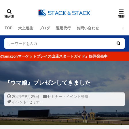
タグ
TOP
大上達生
ブログ
運用代行
お問い合わせ
2クリック
3クリック
4つの要素
Amazon
DX化
eBay
EC
ECコンサルタント
ECコンサルタント養成道場
zonマーケットプレイス出店スタートガイド』好評発売中
EC担当者
Google
KGI
KPI
LINE公式アカウント
No.1
O2O
Offline to Online
PR
RFM分析
SEO
『ウマ娘』プレゼンしてきました
SKU
UI
UX
VIP
Yahoo!ショッピング
アクセス人数
2024年9月29日
セミナー・イベント登壇
イベント
,
セミナー
アクセス数
アマゾン
アンケート
イーコマース
イーベイ
イベント
インバウンド
ウルトラマラソン
オークファン