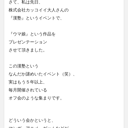
さて、私は先日、
ニュース
ねだん
ネットショップ
株式会社カッコイイ大人さんの
バックヤード業務
ファン
『漢塾』というイベントで、
フューチャーペーシング
ブランディング
ブランド
ブランドアイデンティティ
『ウマ娘』という作品を
ブランドパーソナリティ
フルフィルメント
プレゼンテーション
プロダクトアウト
プロデューサー
させて頂きました。
プロフィール
プロフィール写真
この漢塾という
プロモーション
ベネフィット
ペルソナ
なんだか謎めいたイベント（笑）、
マーケットイン
マラソン
実はもう５年以上、
マルチプラットフォーム戦略
メルマガ
毎月開催されている
ヤフオク！
ユーザー
ライバル
オフ会のような集まりです。
ラポールヘア
ランチェスター戦略
ランニング
リピート
リピート戦略
ロゴ
一貫性
どういう会かというと、
主力商品
交流会
仙台
休日
マンガ、アニメ、ゲームなどが