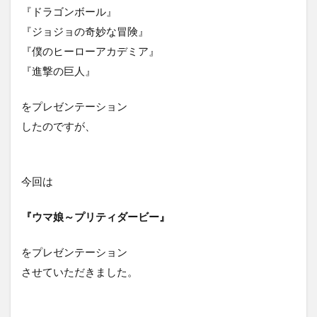
梱包
検索エンジン
検索キーワード
『ドラゴンボール』
検索ボリューム
楽天市場
活用シーン
『ジョジョの奇妙な冒険』
『僕のヒーローアカデミア』
浅草
海外販売
海外通販
渋谷
『進撃の巨人』
渋谷クロスFM
渋谷クロスＦＭ
滞在時間
物流
物販
画像
目標達成
看板
をプレゼンテーション
石巻日日新聞社
競争優位性
競合研究
したのですが、
管理画面
美しさ
行動
見た目
試験販売
講座
販促
販売ページ
今回は
買わない理由
購入率
購買行動
起業家
超情報化社会
越境EC
越境通販
転換率
『ウマ娘～プリティダービー』
輸出
追客
通販
開封率
集客
をプレゼンテーション
顧客分析
顧客単価
顧客満足度
高単価
させていただきました。
検索