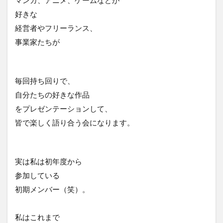
使いやすさ
使い方
価値
価格
好きな
価格のシグナル効果
信頼関係
値下げ
経営者やフリーランス、
値段
優先順位
出版
分析
単価
事業家たちが
口コミ
同梱物
商品カテゴリー
商品タイトル
商品ネーミング
商品パッケージ
毎回持ち回りで、
商品ページ
商品写真
商品単価
商品名
自分たちの好きな作品
商品数
商工会議所
回遊性
地域活性
をプレゼンテーションして、
地方創生
基本機能
売り手と買い手のギャップ
皆で楽しく語り合う会になります。
売上
外国人
外観
多店舗展開
大谷由里子
女性の働き方
実店舗
実用性
実は私は初年度から
導線
小冊子
局地戦
差別化
幸福度
参加している
広告
広報
店長
情報発信
想い
初期メンバー（笑）。
成功
成約率
接触頻度
新商品
新橋
新規セッション
東日本大震災
案内所
私はこれまで