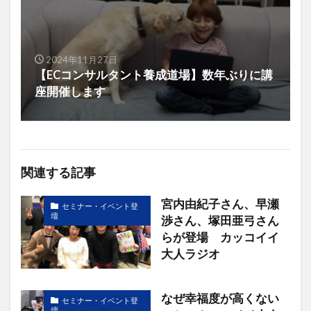
2024年11月27日
【ECコンサルタント養成道場】数年ぶりに講
座開催します
関連する記事
宮内由紀子さん、早瀬
セミナー・イベント登
壇
渉さん、塚田亜弓さん
らが登場 カッコイイ
大人ラジオ
なぜ幸福度が高くない
セミナー・イベント登
壇